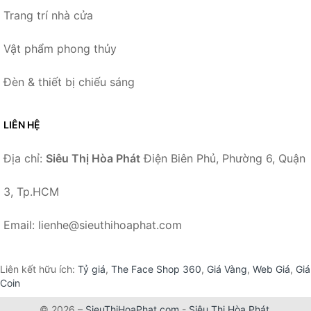
Trang trí nhà cửa
Vật phẩm phong thủy
Đèn & thiết bị chiếu sáng
LIÊN HỆ
Địa chỉ:
Siêu Thị Hòa Phát
Điện Biên Phủ, Phường 6, Quận
3, Tp.HCM
Email: lienhe@sieuthihoaphat.com
Liên kết hữu ích:
Tỷ giá
,
The Face Shop 360
,
Giá Vàng
,
Web Giá
,
Giá
Coin
© 2026 –
SieuThiHoaPhat.com
-
Siêu Thị Hòa Phát
.