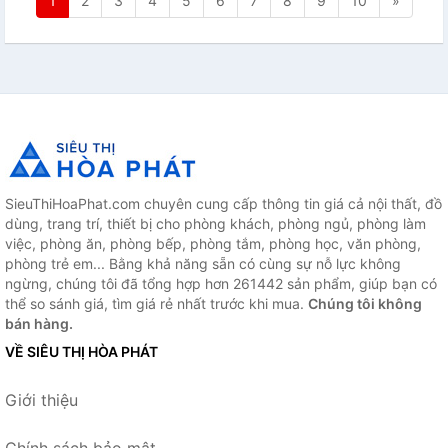
1
2
3
4
5
6
7
8
9
10
»
SieuThiHoaPhat.com chuyên cung cấp thông tin giá cả nội thất, đồ
dùng, trang trí, thiết bị cho phòng khách, phòng ngủ, phòng làm
việc, phòng ăn, phòng bếp, phòng tắm, phòng học, văn phòng,
phòng trẻ em... Bằng khả năng sẵn có cùng sự nỗ lực không
ngừng, chúng tôi đã tổng hợp hơn 261442 sản phẩm, giúp bạn có
thể so sánh giá, tìm giá rẻ nhất trước khi mua.
Chúng tôi không
bán hàng.
VỀ SIÊU THỊ HÒA PHÁT
Giới thiệu