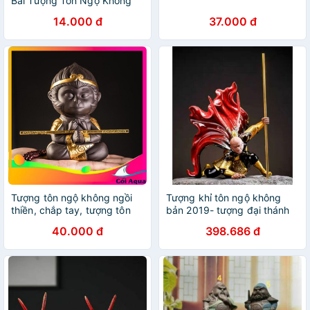
Bái Tượng Tôn Ngộ Không
Thiền Bằng Gốm Mini Size S
14.000 đ
37.000 đ
(không kèm gậy)
Tượng tôn ngộ không ngồi
Tượng khỉ tôn ngộ không
thiền, chắp tay, tượng tôn
bản 2019- tượng đại thánh
ngộ không trang trí thủy
chiến đấu
40.000 đ
398.686 đ
sinh, tiểu cảnh