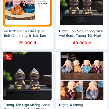
bộ tượng 4 chú tiểu giúp
Tượng Tôn Ngộ Không Size
tĩnh tâm, trang trí bàn làm
Mini 6cm , Tượng Tôn Ngộ
việc, ô tô
Không Bái Thiền Bằng Gốm
79.000 đ
40.000 đ
Tượng Tôn Ngộ Không Chắp
Tượng 4 không