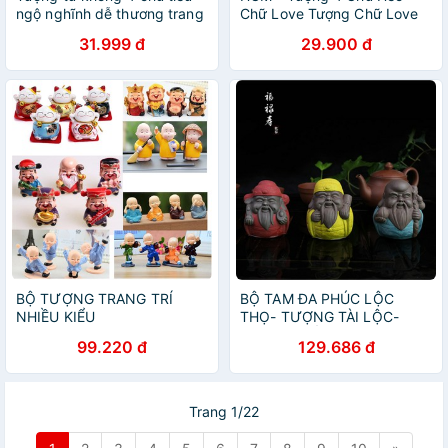
ngộ nghĩnh dễ thương trang
Chữ Love Tượng Chữ Love
trí xe hơi phòng khách bàn
Dễ Thương
31.999 đ
29.900 đ
làm việc
BỘ TƯỢNG TRANG TRÍ
BỘ TAM ĐA PHÚC LỘC
NHIỀU KIỂU
THỌ- TƯỢNG TÀI LỘC-
TƯỢNG GỐM ĐẸP- TƯỢNG
99.220 đ
129.686 đ
PHONG THỦY
Trang 1/22