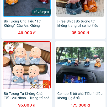
Bộ Tượng Chú Tiểu "Tứ
[Free Ship] Bộ tượng tứ
Không" Cầu An, Không
không trang trí xe hơi tiểu
Nghe, Không Thấy, Không
cảnh
49.000 đ
35.000 đ
Nói, Không Làm Điều Xấu -
Đồ Trang Trí Phong Thủy
Bộ Tượng Tứ Không Chú
Combo 5 bộ chú Tiểu 4 điều
Tiểu Vui Nhộn - Trang trí nhà
không ( giá sỉ)
cửa
95.000 đ
175.000 đ