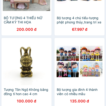
BỘ TƯỢNG 4 THIẾU NỮ
Bộ tượng 4 chú tiểu-tượng
CẦM KỲ THI HỌA
phật phong thủy,trang trí xe
ô tô
200.000 đ
67.997 đ
Tượng Tôn Ngộ Không bằng
Bộ tượng gia đình 4 thành
đồng tí hon cao 4 cm
viên có nhiều mẫu
100.000 đ
135.000 đ