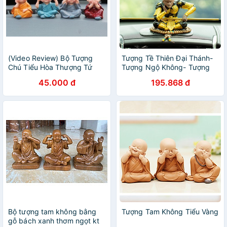
(Video Review) Bộ Tượng
Tượng Tề Thiên Đại Thánh-
Chú Tiểu Hòa Thượng Tứ
Tượng Ngộ Không- Tượng
Không - Phật Phong Thủy
Khỉ đẹp- Tượng gốm- Tượng
45.000 đ
195.868 đ
Mini 4 Tư Thế, Trang Trí Xe
Hầu Ca
Hơi, Để Bàn Làm Việc
Bộ tượng tam không bằng
Tượng Tam Không Tiểu Vàng
gỗ bách xanh thơm ngọt kt