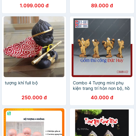
cao 13×8,5×6,5cm
1.099.000 đ
89.000 đ
tượng khỉ full bộ
Combo 4 Tượng mini phụ
kiện trang trí hòn non bộ, hồ
cá, bể cá
250.000 đ
40.000 đ