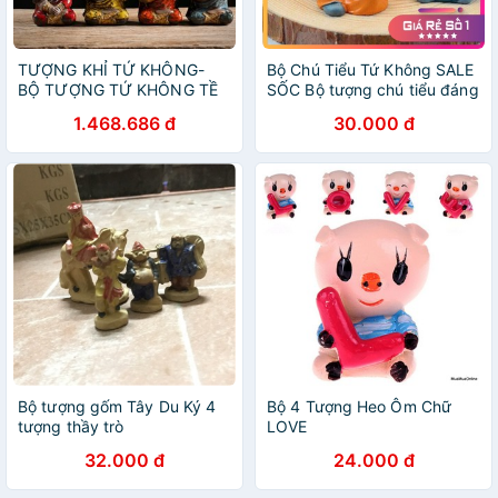
TƯỢNG KHỈ TỨ KHÔNG-
Bộ Chú Tiểu Tứ Không SALE
BỘ TƯỢNG TỨ KHÔNG TỀ
SỐC Bộ tượng chú tiểu đáng
THIÊN ĐẠI THÁNH- TƯỢNG
yêu Bộ 4 chú tiểu decor siêu
1.468.686 đ
30.000 đ
NGỘ KHÔNG- MỸ HẦU
xinh
VƯƠNG
Bộ tượng gốm Tây Du Ký 4
Bộ 4 Tượng Heo Ôm Chữ
tượng thầy trò
LOVE
32.000 đ
24.000 đ