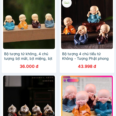
Bộ tượng tứ không, 4 chú
Bộ tượng 4 chú tiểu tứ
tượng bịt mắt, bịt miệng, bịt
Không - Tượng Phật phong
tai, bịt thân siêu cute
thủy trang trí ô tô văn phòng
36.000 đ
43.998 đ