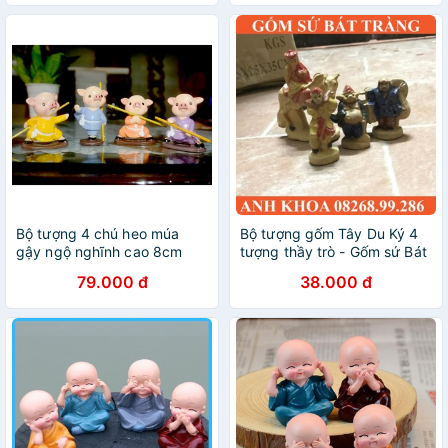
Bộ tượng 4 chú heo múa
Bộ tượng gốm Tây Du Ký 4
gậy ngộ nghĩnh cao 8cm
tượng thầy trò - Gốm sứ Bát
Tràng Anh Khoa
79.000 đ
38.000 đ