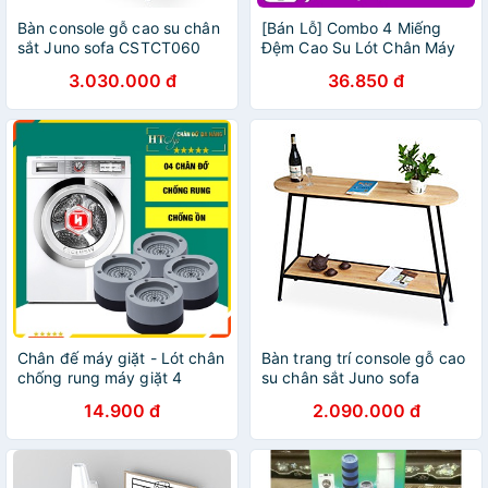
Bàn console gỗ cao su chân
[Bán Lỗ] Combo 4 Miếng
sắt Juno sofa CSTCT060
Đệm Cao Su Lót Chân Máy
120x30x85 cm nhiều màu
Giặt Chống Rung Chống Ồn,
3.030.000 đ
36.850 đ
lựa chọn
Chân Đế Cao Su Chống
Rung Máy Giặt
Chân đế máy giặt - Lót chân
Bàn trang trí console gỗ cao
chống rung máy giặt 4
su chân sắt Juno sofa
miếng cao su cao cấp
CSTCT061120x30x85 cm
14.900 đ
2.090.000 đ
nhiều màu lựa chọn