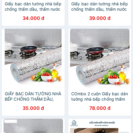
Giấy bạc dán tường nhà bếp
Giấy bạc dán tường nhà bếp
chống thấm dầu, thấm nước
chống thấm dầu, thấm nước
tiện dụng 3mx60cm
tiện dụng, cách nhiệt
34.000 đ
39.000 đ
GIẤY BẠC DÁN TƯỜNG NHÀ
COmbo 2 cuộn Giấy bạc dán
BẾP CHỐNG THẤM DẦU,
tường nhà bếp chống thấm
THẤM NƯỚC TIỆN DỤNG
dầu, thấm nước tiện dụng
35.000 đ
78.000 đ
3m x 60cm
3mx60cm