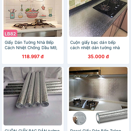
Giấy Dán Tường Nhà Bếp
Cuộn giấy bạc dán bếp
Cách Nhiệt Chống Dầu Mỡ,
cách nhiệt dán tường nhà
Chịu Nhiệt - Decal Dán Bếp
bếp chống thấm bền đẹp (3
118.997 đ
35.000 đ
Họa Tiết 3D (90x60cm)
mét khổ 60cm)
CUỘN GIẤY BẠC DÁN tường
Decal Giấy Dán Bếp Tráng