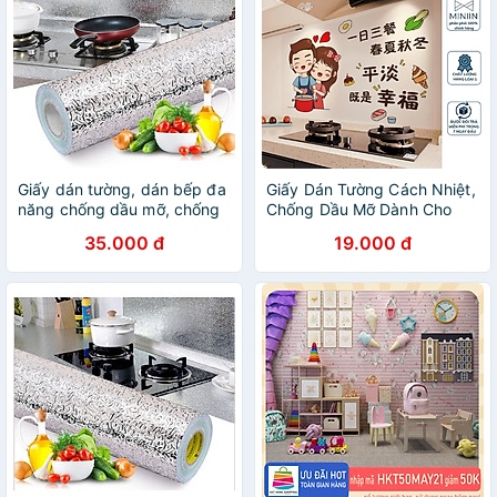
Giấy dán tường, dán bếp đa
Giấy Dán Tường Cách Nhiệt,
năng chống dầu mỡ, chống
Chống Dầu Mỡ Dành Cho
nước, tráng nhôm cách nhiệt
Bếp - Decal 3D Họa Tiết -
35.000 đ
19.000 đ
tiện ích (3 Mét Dài x 0.6 Mét
HÀNG CHÍNH HÃNG MINIIN
Rộng)