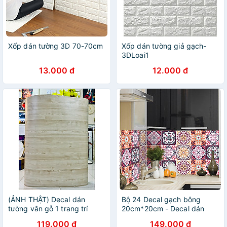
Xốp dán tường 3D 70-70cm
Xốp dán tường giả gạch-
3DLoai1
13.000 đ
12.000 đ
(ẢNH THẬT) Decal dán
Bộ 24 Decal gạch bông
tường vân gỗ 1 trang trí
20cm*20cm - Decal dán
decor có sẵn keo dán tiện lợi
tường, kính, sàn nhà, gỗ -
119.000 đ
149.000 đ
Giấy dán tường