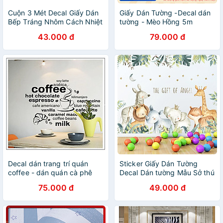
Cuộn 3 Mét Decal Giấy Dán
Giấy Dán Tường -Decal dán
Bếp Tráng Nhôm Cách Nhiệt
tường - Mèo Hồng 5m
CHống Thấm Dầu Thấm
43.000 đ
79.000 đ
Nước Cao Cấp Hàng Loại 1 -
Chính Hãng MINIIN
Decal dán trang trí quán
Sticker Giấy Dán Tường
coffee - dán quán cà phê
Decal Dán tường Mẫu Sở thú
AmyShop
ZH023
75.000 đ
49.000 đ