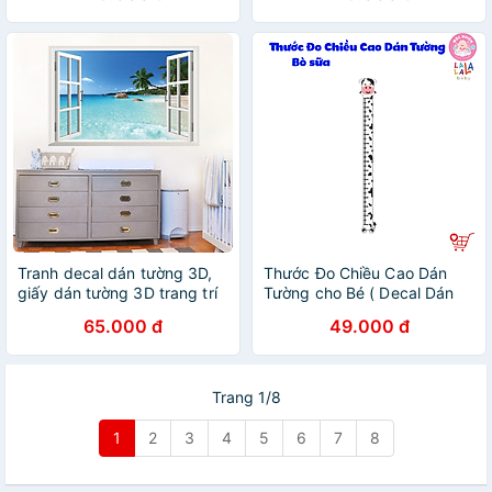
Tranh decal dán tường 3D,
Thước Đo Chiều Cao Dán
giấy dán tường 3D trang trí
Tường cho Bé ( Decal Dán
nhà cửa: Biển, nắng và gió
Tường ) Hình Con Vật Đáng
65.000 đ
49.000 đ
Yêu - Lalala Baby
Trang 1/8
1
2
3
4
5
6
7
8