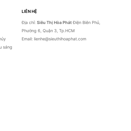
LIÊN HỆ
Địa chỉ:
Siêu Thị Hòa Phát
Điện Biên Phủ,
Phường 6, Quận 3, Tp.HCM
hủy
Email: lienhe@sieuthihoaphat.com
ếu sáng