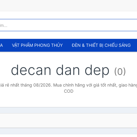
ỬA
VẬT PHẨM PHONG THỦY
ĐÈN & THIẾT BỊ CHIẾU SÁNG
decan dan dep
(0)
á rẻ nhất tháng 08/2026. Mua chính hãng với giá tốt nhất, giao hàng
COD