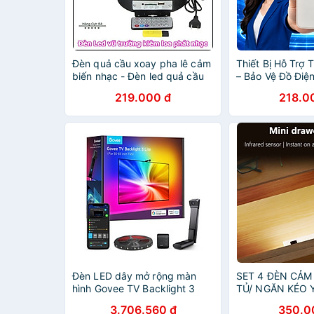
Đèn quả cầu xoay pha lê cảm
Thiết Bị Hỗ Trợ 
biến nhạc - Đèn led quả cầu
– Bảo Vệ Đồ Điệ
xoay nháy theo nhac mp3 có
Mọi Gia Đình, đèn
219.000 đ
218.0
điều khiển kết nối Bluetooth
Đèn LED dây mở rộng màn
SET 4 ĐÈN CẢM
hình Govee TV Backlight 3
TỦ/ NGĂN KÉO 
Lite H6099 (55-65″) | Cảm
(XIAOMI YOUPIN
3.706.560 đ
350.0
biến màu sắc mượt mà
LÊN ĐẾN 2-4 T