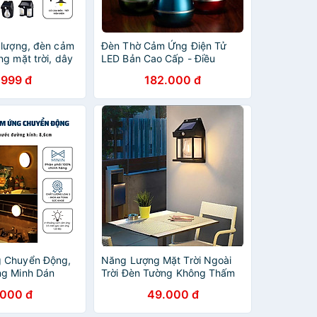
 lượng, đèn cảm
Đèn Thờ Cảm Ứng Điện Tử
g mặt trời, dây
LED Bản Cao Cấp - Điều
 thấm nước,
Chỉnh Thổi Bật Tắt Thông
.999 đ
182.000 đ
m ứng hồng
Minh
G CHÍNH HÃNG
 Chuyển Động,
Năng Lượng Mặt Trời Ngoài
ng Minh Dán
Trời Đèn Tường Không Thấm
 Dây, Góc Cảm
Nước Đèn Sợi Đèn Cảm Ứng
.000 đ
49.000 đ
ích Hợp Cho Mọi
Đèn Gia Dụng Đèn LED Sân
- HÀNG CHÍNH
Vườn Đèn Tường