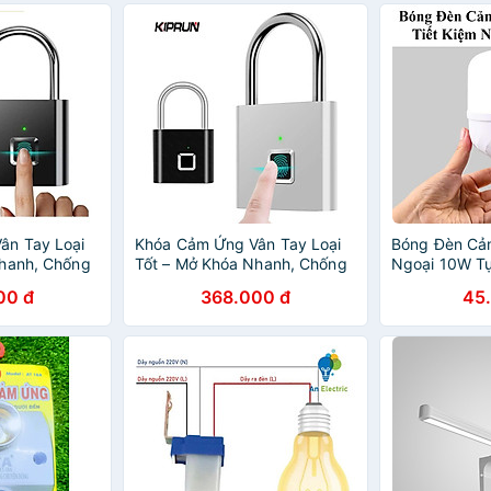
HÃNG MINII
ân Tay Loại
Khóa Cảm Ứng Vân Tay Loại
Bóng Đèn Cả
Nhanh, Chống
Tốt – Mở Khóa Nhanh, Chống
Ngoại 10W Tự 
á, ĐÈN
Nước, Chống Phá, ĐÈN
Phát Hiện Ch
00 đ
368.000 đ
45
TRANG TRÍ
Kiệm Năng L