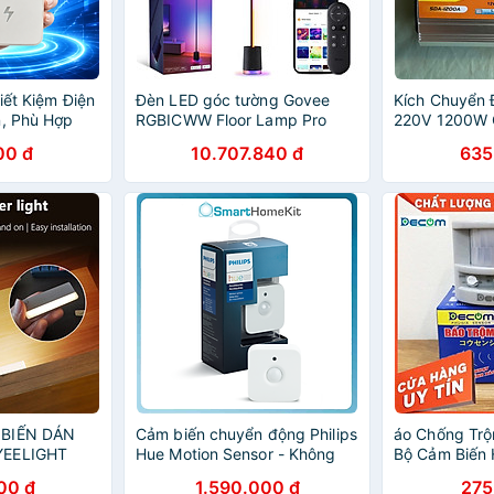
Tiết Kiệm Điện
Đèn LED góc tường Govee
Kích Chuyển 
n, Phù Hợp
RGBICWW Floor Lamp Pro
220V 1200W 
 trang trí
H6079 | Cảm biến âm thanh
Khi Mất Điện 
00 đ
10.707.840 đ
635
kết hợp tiếng ồn trắng
Quả ĐÈN PHA
 BIẾN DÁN
Cảm biến chuyển động Philips
áo Chống Trộ
YEELIGHT
Hue Motion Sensor - Không
Bộ Cảm Biến 
) - PIN SẠC
Dây - Hàng Chính Hãng
Động Cảnh B
00 đ
1.590.000 đ
275
HÁNG - HÀNG