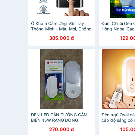
Ổ KhóIa Cảm Ứng Vân Tay
Đuôi Chuôi Đèn
Thông Minh – Mẫu Mới, Chống
Hồng Ngoại Cao
Trộm Chuyên Nghiệp, Có Sạc
Tự Động Tắt Mở 
385.000 đ
129.0
Pin, ĐÈN TRANG TRÍ
Có Thể Điều Chỉn
ĐÈN LED GẮN TƯỜNG CẢM
Đèn ngủ Oval cắ
BIẾN 15W RẠNG ĐÔNG
cấp độ sáng có 
ngủ thông minh -
270.000 đ
105.0
cổng USB sạc n