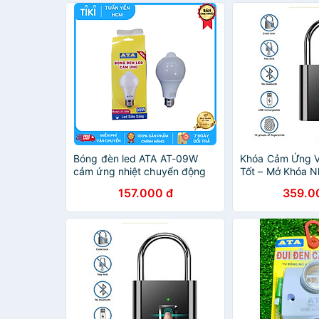
Bóng đèn led ATA AT-09W
Khóa Cảm Ứng V
cảm ứng nhiệt chuyển động
Tốt – Mở Khóa 
gắn tường, trần - Hàng chính
Nước, Chống Ph
157.000 đ
359.0
hãng
TRANG TRÍ