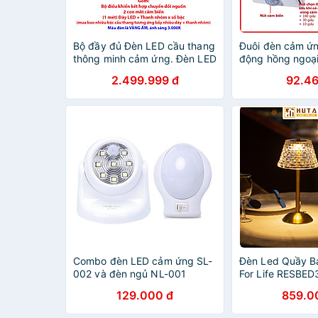
Bộ đầy đủ Đèn LED cầu thang
Đuôi đèn cảm ứ
thông minh cảm ứng. Đèn LED
động hồng ngoại
bước cầu thang cảm ứng cơ
cảm biến chuyể
2.499.999 đ
92.46
thể con người
ngoại
Combo đèn LED cảm ứng SL-
Đèn Led Quầy B
002 và đèn ngủ NL-001
For Life RESBE
Tích Điện, Điều 
129.000 đ
859.0
Sáng Vàng