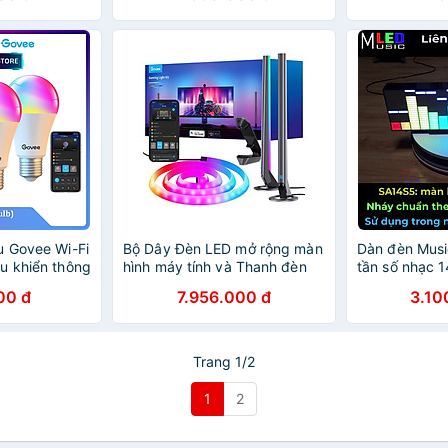
u Govee Wi-Fi
Bộ Dây Đèn LED mở rộng màn
Dàn đèn Musi
u khiển thông
hình máy tính và Thanh đèn
tần số nhạc 
6 triệu màu
led RGBIC Govee DreamView
00 đ
7.956.000 đ
3.10
 Nhấp nháy
G1 Pro Gaming Light H604A
(24-32")
Trang 1/2
1
2