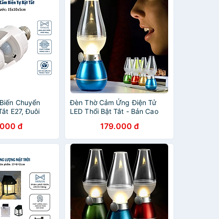
Biến Chuyển
Đèn Thờ Cảm Ứng Điện Tử
ắt E27, Đuôi
LED Thổi Bật Tắt - Bản Cao
m Ứng Radar
Cấp, Thông Minh và Tiết Kiệm
.000 đ
179.000 đ
ện - HÀNG CHÍNH
Điện
N