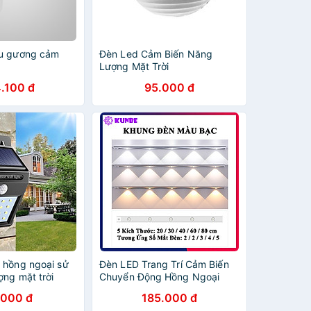
ếu gương cảm
Đèn Led Cảm Biến Năng
Lượng Mặt Trời
.100 đ
95.000 đ
 hồng ngoại sử
Đèn LED Trang Trí Cảm Biến
ợng mặt trời
Chuyển Động Hồng Ngoại
KUNBE Đèn Mắt Mèo Decor
.000 đ
185.000 đ
Với Ánh Sáng 3 Màu, Hiệu