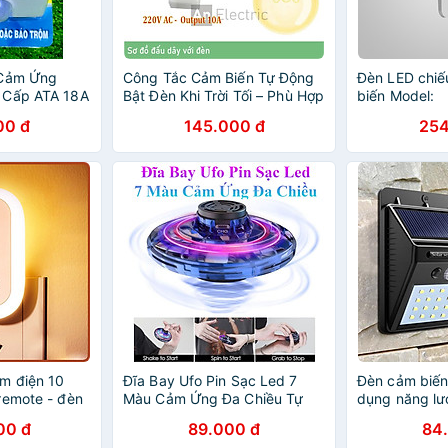
 Cảm Ứng
Công Tắc Cảm Biến Tự Động
Đèn LED chi
 Cấp ATA 18A
Bật Đèn Khi Trời Tối – Phù Hợp
biến Model:
Khi Có Người,
Mọi Nguồn Điện 12V-220V
00 đ
145.000 đ
254
h Thời Gian.
m điện 10
Đĩa Bay Ufo Pin Sạc Led 7
Đèn cảm biến
remote - đèn
Màu Cảm Ứng Đa Chiều Tự
dụng năng lư
 hẹn giờ - 2
Động Bay Về Quay Cực Mạnh
00 đ
89.000 đ
84
hanh mới 2021