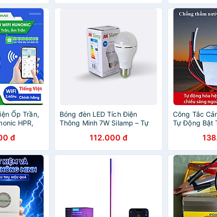
iện Ốp Trần,
Bóng đèn LED Tích Điện
Công Tắc Cả
nonic HPR,
Thông Minh 7W Silamp – Tự
Tự Động Bật 
ở, Phát Hiện
Sáng Khi Cúp Điện
Hàng Chuẩn 
00 đ
112.000 đ
138
, Bật Tắt Đèn