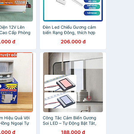
Điện 12V Lên
Đèn Led Chiếu Gương cảm
Cao Cấp Phòng
biến Rạng Đông, thích hợp
– Siêu Bền, Hiệu
gắn bàn trang điểm, soi tranh
.000 đ
206.000 đ
 LED
hoặc gương phòng tắm
m Hiệu Quả Với
Công Tắc Cảm Biến Gương
Hồng Ngoại Tự
Soi LED – Tự Động Bật Tắt,
áo
Tiện Lợi, Sang Trọng
.000 đ
188.000 đ