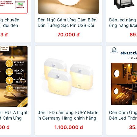
ng chuyển
Đèn Ngủ Cảm Ứng Cảm Biến
Đèn led năng
, đui đèn
Dán Tường Sạc Pin USB Đời
ứng năng lượn
n động hồng
Mới
vonfam chống
3 đ
70.000 đ
89
bóng đèn cả
ngoại - HÀN
MINIIN
ar HUTA Light
đèn LED cảm ứng EUFY Made
Đèn Cảm Ứng
D3 Cảm Ứng
in Germany Hàng chính hãng
Đèn Led Thô
Chỉnh Ánh
Tường Không
00 đ
1.100.000 đ
35
Ứng Rộng, Th
Không Gian 