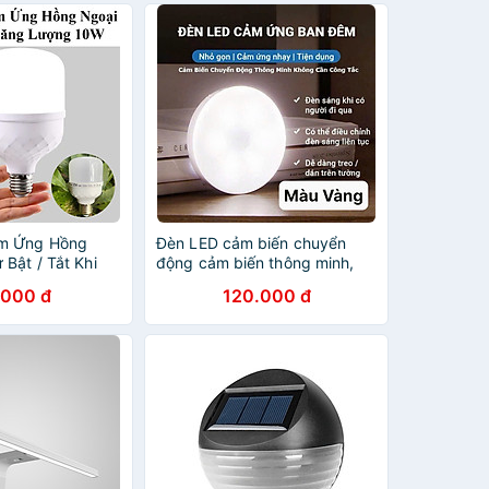
N
m Ứng Hồng
Đèn LED cảm biến chuyển
Bật / Tắt Khi
động cảm biến thông minh,
uyển Động Tiết
ánh sáng bảo vệ mắt, sạc pin
.000 đ
120.000 đ
ượng
USB đời mới, dán tường, tủ
quần áo, cầu thang, phòng
ngủ… Cảm Ứng không dây