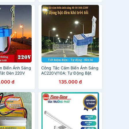
Ứng Độc Đáo, Nhiều Kích Cỡ
Phù Hợp Trang Trí Tủ Đồ, Nhà
Bếp, Phòng Ngủ, Phòng
Khách
m Biến Ánh Sáng
Công Tắc Cảm Biến Ánh Sáng
Tắt Đèn 220V
AC220V/10A: Tự Động Bật
Dễ Lắp
Đèn Khi Tối, Tắt Khi Sáng
.000 đ
135.000 đ