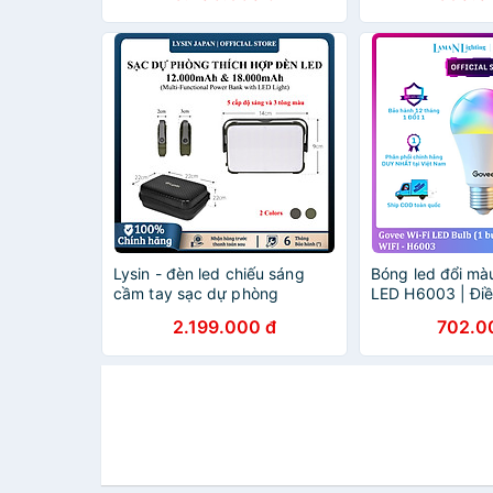
CHÍNH HÃNG
Lysin - đèn led chiếu sáng
Bóng led đổi mà
cầm tay sạc dự phòng
LED H6003 | Điề
18000mah,cắm trại du lịch,dã
minh qua App, 1
2.199.000 đ
702.0
ngoại, camping,picnic ngoài
và 10 hiệu ứng,
trời tiện lợi đa năng chống
theo nhạc
thấm nước,chống bụi bẩn.