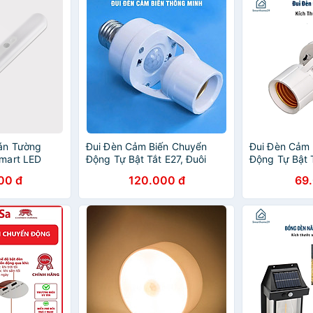
án Tường
Đui Đèn Cảm Biến Chuyển
Đui Đèn Cảm 
mart LED
Động Tự Bật Tắt E27, Đuôi
Động Tự Bật T
c Điện
Đèn Xoáy Cảm Ứng Radar
Đèn Xoáy Cả
00 đ
120.000 đ
69
Tiết Kiệm Điện - HÀNG CHÍNH
Tiết Kiệm Đi
HÃNG
HÃNG MINII