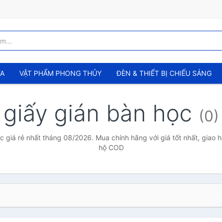
ỬA
VẬT PHẨM PHONG THỦY
ĐÈN & THIẾT BỊ CHIẾU SÁNG
giấy gián bàn học
(0)
c giá rẻ nhất tháng 08/2026. Mua chính hãng với giá tốt nhất, giao h
hộ COD