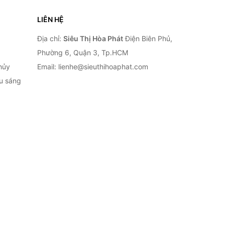
LIÊN HỆ
Địa chỉ:
Siêu Thị Hòa Phát
Điện Biên Phủ,
Phường 6, Quận 3, Tp.HCM
hủy
Email: lienhe@sieuthihoaphat.com
ếu sáng