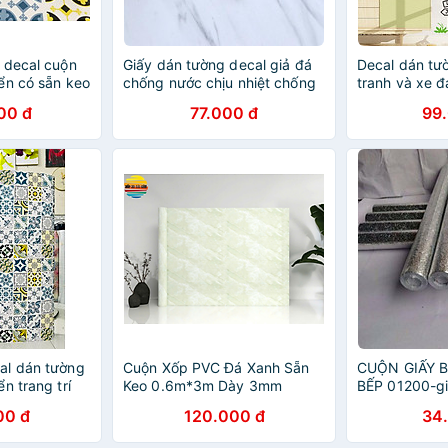
 decal cuộn
Giấy dán tường decal giả đá
Decal dán tư
ển có sẵn keo
chống nước chịu nhiệt chống
tranh và xe đ
dầu mỡ dễ lau chùi keo sẵn
chỉ cần bóc 
00 đ
77.000 đ
99
khổ 60cmx5m
al dán tường
Cuộn Xốp PVC Đá Xanh Sẵn
CUỘN GIẤY B
n trang trí
Keo 0.6m*3m Dày 3mm
BẾP 01200-gi
ện
tường
00 đ
120.000 đ
34