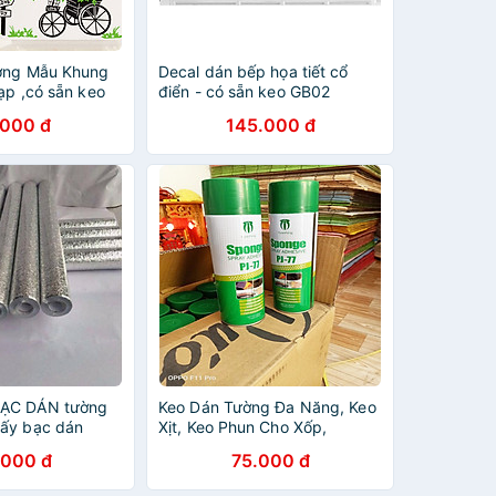
ờng Mẫu Khung
Decal dán bếp họa tiết cổ
ạp ,có sẵn keo
điển - có sẵn keo GB02
dán
.000 đ
145.000 đ
ẠC DÁN tường
Keo Dán Tường Đa Năng, Keo
ấy bạc dán
Xịt, Keo Phun Cho Xốp,
Decan, Sàn Nhựa
.000 đ
75.000 đ