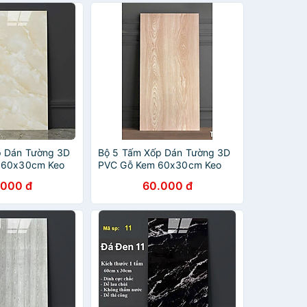
p Dán Tường 3D
Bộ 5 Tấm Xốp Dán Tường 3D
 60x30cm Keo
PVC Gỗ Kem 60x30cm Keo
mm Cao Cấp,
Sẵn Dày 2,5mm Cao Cấp,
.000 đ
60.000 đ
Sang Trọng