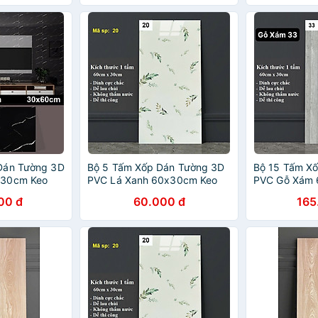
Dán Tường 3D
Bộ 5 Tấm Xốp Dán Tường 3D
Bộ 15 Tấm X
x30cm Keo
PVC Lá Xanh 60x30cm Keo
PVC Gỗ Xám 
Cao Cấp,
Sẵn Dày 2,5mm Cao Cấp,
Sẵn Dày 2,5
00 đ
60.000 đ
165
Sang trọng
Sang Trọng