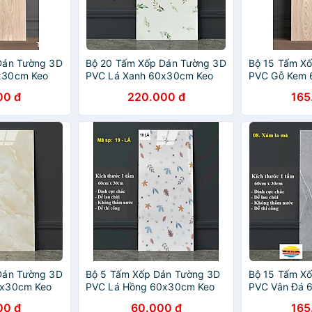
Dán Tường 3D
Bộ 20 Tấm Xốp Dán Tường 3D
Bộ 15 Tấm X
x30cm Keo
PVC Lá Xanh 60x30cm Keo
PVC Gỗ Kem 
Cao Cấp,
Sẵn Dày 2,5mm Cao Cấp,
Sẵn Dày 2,5
00 đ
220.000 đ
165
Sang trọng
Sang Trọng
Dán Tường 3D
Bộ 5 Tấm Xốp Dán Tường 3D
Bộ 15 Tấm X
0x30cm Keo
PVC Lá Hồng 60x30cm Keo
PVC Vân Đá 
Cao Cấp,
Sẵn Dày 2,5mm Cao Cấp,
Sẵn Dày 2,5
00 đ
60.000 đ
165
Sang trọng
Sang trọng