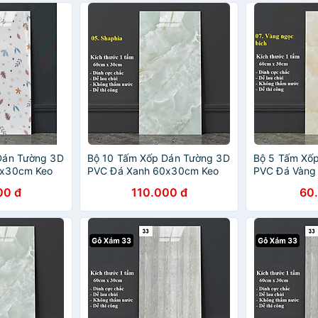
Dán Tường 3D
Bộ 10 Tấm Xốp Dán Tường 3D
Bộ 5 Tấm Xố
0x30cm Keo
PVC Đá Xanh 60x30cm Keo
PVC Đá Vàng
Cao Cấp,
Sẵn Dày 2,5mm Cao Cấp,
Sẵn Dày 2,5
00 đ
110.000 đ
60
Sang Trọng
Sang Trọng