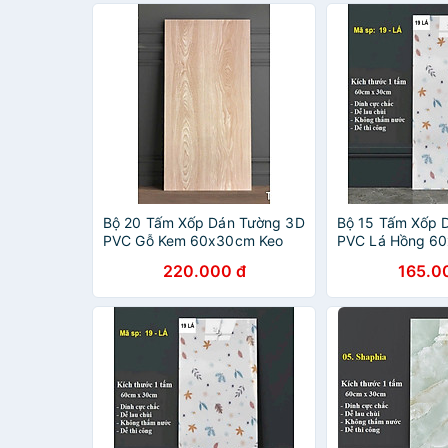
Bộ 20 Tấm Xốp Dán Tường 3D
Bộ 15 Tấm Xốp 
PVC Gỗ Kem 60x30cm Keo
PVC Lá Hồng 6
Sẵn Dày 2,5mm Cao Cấp,
Sẵn Dày 2,5mm 
220.000 đ
165.0
Sang Trọng
Sang trọng