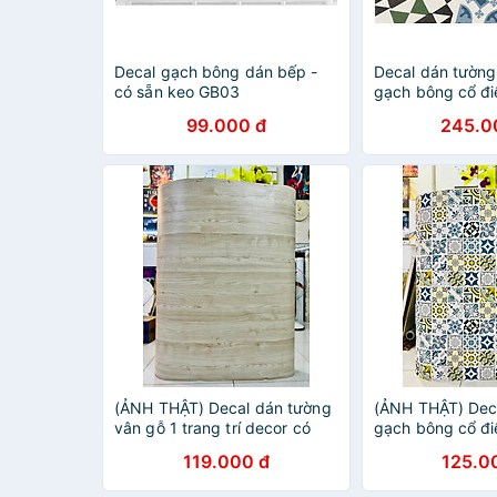
Decal gạch bông dán bếp -
Decal dán tường
có sẵn keo GB03
gạch bông cổ đi
dễ dán
99.000 đ
245.0
(ẢNH THẬT) Decal dán tường
(ẢNH THẬT) Dec
vân gỗ 1 trang trí decor có
gạch bông cổ điể
sẵn keo dán tiện lợi
decor sẵn keo ti
119.000 đ
125.0