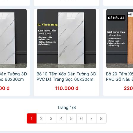
Dán Tường 3D
Bộ 10 Tấm Xốp Dán Tường 3D
Bộ 20 Tấm X
Sọc 60x30cm
PVC Đá Trắng Sọc 60x30cm
PVC Gỗ Nâu 
5mm Cao Cấp,
Keo Sẵn Dày 2,5mm Cao Cấp,
Sẵn Dày 2,5
00 đ
110.000 đ
220
Sang Trọng
Sang Trọng
Trang 1/8
1
2
3
4
5
6
7
8