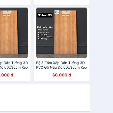
ốp Dán Tường 3D
Bộ 5 Tấm Xốp Dán Tường 3D
Đỏ 60x30cm Keo
PVC Gỗ Nâu Đỏ 60x30cm Keo
mm Cao Cấp,
Sẵn Dày 2,5mm Cao Cấp,
.000 đ
60.000 đ
Sang Trọng