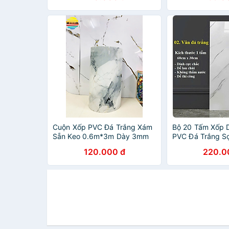
Cuộn Xốp PVC Đá Trắng Xám
Bộ 20 Tấm Xốp 
Sẵn Keo 0.6m*3m Dày 3mm
PVC Đá Trắng 
Keo Sẵn Dày 2,
120.000 đ
220.0
Sang Trọng