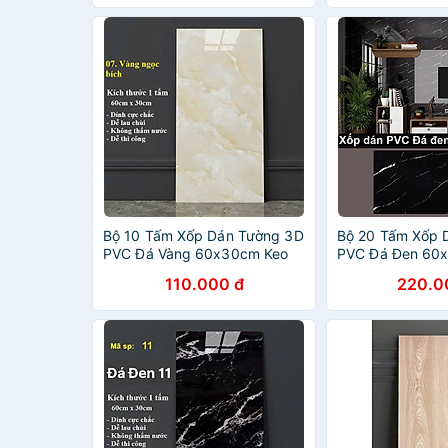
Bộ 10 Tấm Xốp Dán Tường 3D
Bộ 20 Tấm Xốp 
PVC Đá Vàng 60x30cm Keo
PVC Đá Đen 60
Sẵn Dày 2,5mm Cao Cấp,
Sẵn Dày 2,5mm 
110.000 đ
220.0
Sang Trọng
Sang Trọng