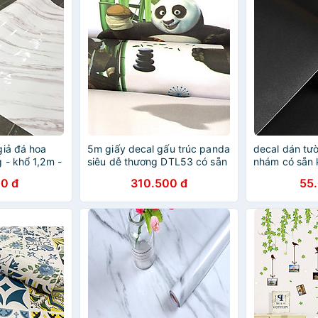
giả đá hoa
5m giấy decal gấu trúc panda
decal dán tư
 - khổ 1,2m -
siêu dễ thương DTL53 có sẵn
nhám có sẵn 
keo,dễ dán
0 đ
310.500 đ
55