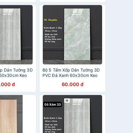
ốp Dán Tường 3D
Bộ 5 Tấm Xốp Dán Tường 3D
60x30cm Keo
PVC Đá Xanh 60x30cm Keo
mm Cao Cấp,
Sẵn Dày 2,5mm Cao Cấp,
.000 đ
60.000 đ
Sang Trọng