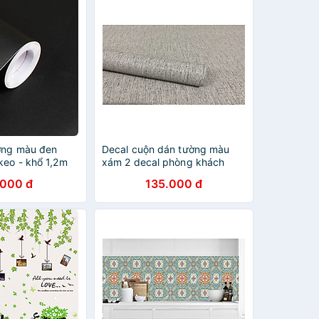
ờng màu đen
Decal cuộn dán tường màu
keo - khổ 1,2m
xám 2 decal phòng khách
màu trơn có sẵn keo dễ dán
.000 đ
135.000 đ
DTL153