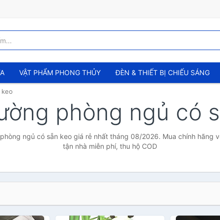
ỬA
VẬT PHẨM PHONG THỦY
ĐÈN & THIẾT BỊ CHIẾU SÁNG
 keo
 tường phòng ngủ có 
 phòng ngủ có sẵn keo giá rẻ nhất tháng 08/2026. Mua chính hãng với
tận nhà miễn phí, thu hộ COD