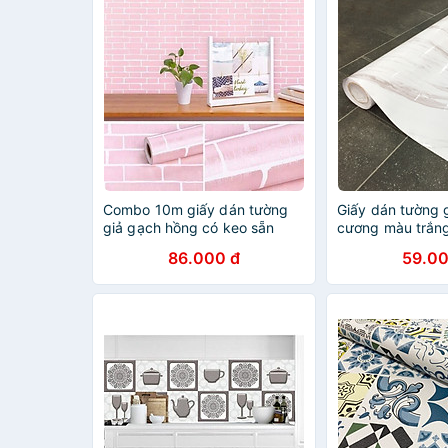
Combo 10m giấy dán tường
Giấy dán tường 
giả gạch hồng có keo sẵn
cương màu trắng
có sẵn keo
86.000 đ
59.00