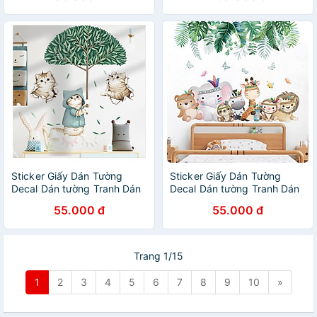
Sticker Giấy Dán Tường
Sticker Giấy Dán Tường
Decal Dán tường Tranh Dán
Decal Dán tường Tranh Dán
Tường Trang Trí Tường Mẫu
Tường Trang Trí Tường Mẫu
55.000 đ
55.000 đ
Những Chú Mèo Cute ZH101
Sở Thú Của Bé ZH95
Trang 1/15
1
2
3
4
5
6
7
8
9
10
»