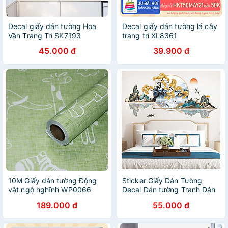
Decal giấy dán tường Hoa
Decal giấy dán tường lá cây
Văn Trang Trí SK7193
trang trí XL8361
45.000 đ
39.900 đ
10M Giấy dán tường Động
Sticker Giấy Dán Tường
vật ngộ nghĩnh WP0066
Decal Dán tường Tranh Dán
Tường Trang Trí Tường Mẫu
189.000 đ
55.000 đ
ZH-1019