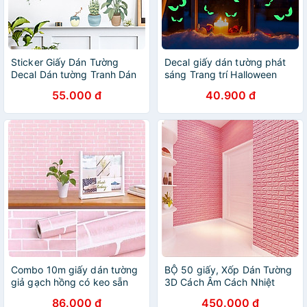
Sticker Giấy Dán Tường
Decal giấy dán tường phát
Decal Dán tường Tranh Dán
sáng Trang trí Halloween
Tường Trang Trí Tường Mẫu
nc001
55.000 đ
40.900 đ
Hoa Lá ZH90
Combo 10m giấy dán tường
BỘ 50 giấy, Xốp Dán Tường
giả gạch hồng có keo sẵn
3D Cách Âm Cách Nhiệt
86.000 đ
450.000 đ