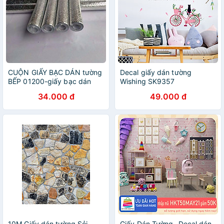
CUỘN GIẤY BẠC DÁN tường
Decal giấy dán tường
BẾP 01200-giấy bạc dán
Wishing SK9357
tường
34.000 đ
49.000 đ
10M Giấy dán tường Sỏi
Giấy Dán Tường -Decal dán