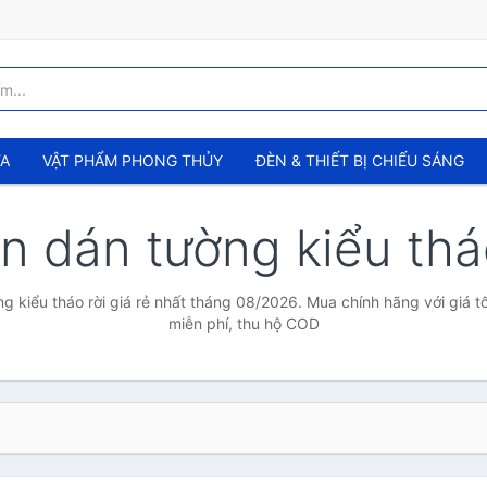
ỬA
VẬT PHẨM PHONG THỦY
ĐÈN & THIẾT BỊ CHIẾU SÁNG
n dán tường kiểu thá
g kiểu tháo rời giá rẻ nhất tháng 08/2026. Mua chính hãng với giá tố
miễn phí, thu hộ COD