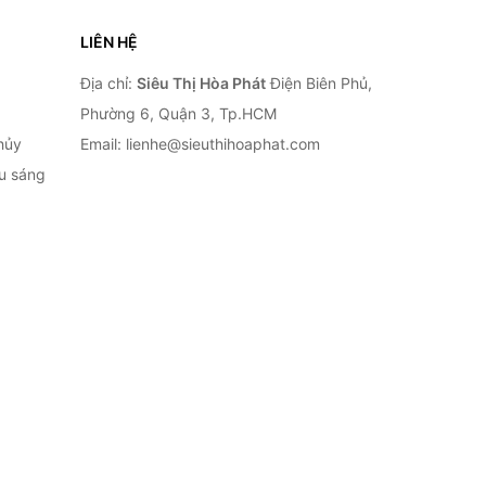
LIÊN HỆ
Địa chỉ:
Siêu Thị Hòa Phát
Điện Biên Phủ,
Phường 6, Quận 3, Tp.HCM
hủy
Email: lienhe@sieuthihoaphat.com
ếu sáng