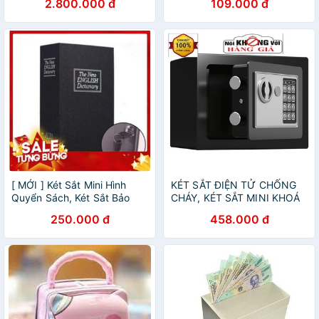
2.800.000 đ
109.000 đ
[ MỚI ] Két Sắt Mini Hình
KÉT SẮT ĐIỆN TỬ CHỐNG
Quyển Sách, Két Sắt Bảo
CHÁY, KÉT SẮT MINI KHOÁ
Mật An Toàn
ĐIỆN TỬ ( 17E )
250.000 đ
458.000 đ