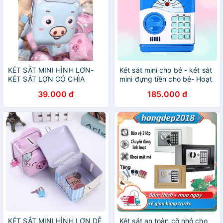
KÉT SẮT MINI HÌNH LƠN-
Két sắt mini cho bé - két sắt
KÉT SẮT LỢN CÓ CHÌA
mini đựng tiền cho bé- Hoạt
KHÓA DỄ THƯƠNG CHO BÉ,
Hình Doremon
39.000 đ
185.000 đ
KÉT SẮT MINI HÌNH LƠN DỄ
Két sắt an toàn cỡ nhỏ cho