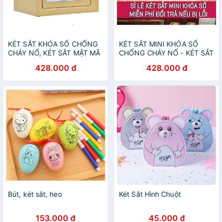
KÉT SẮT KHÓA SỐ CHỐNG
KÉT SẮT MINI KHÓA SỐ
CHÁY NỔ, KÉT SẮT MẬT MÃ
CHỐNG CHÁY NỔ - KÉT SẮT
ĐIỆN TỬ
428.000 đ
428.000 đ
Bút, két sắt, heo
Két Sắt Hình Chuột
153.000 đ
45.000 đ