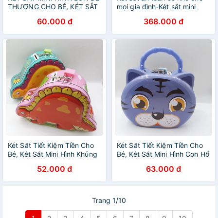
THƯƠNG CHO BÉ, KÉT SẮT
mọi gia đình-Két sắt mini
LỢN CÓ CHÌA KHÓA
khoá - HM66G
60.000 đ
368.000 đ
Két Sắt Tiết Kiệm Tiền Cho
Két Sắt Tiết Kiệm Tiền Cho
Bé, Két Sắt Mini Hình Khủng
Bé, Két Sắt Mini Hình Con Hổ
Long Siêu Ngộ Nghĩnh
Siêu Hot 2022
52.000 đ
63.000 đ
Trang 1/10