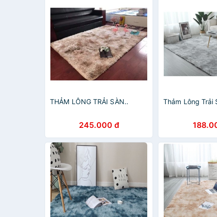
THẢM LÔNG TRẢI SÀN..
Thảm Lông Trải 
245.000 đ
188.0