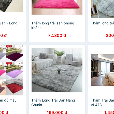
Sàn - Lông
Thảm lông trải sàn phòng
Thảm lông trả
khách
0 đ
72.800 đ
200
sàn đủ màu
Thảm Lông Trải Sàn Hàng
Thảm Trải Sà
Chuẩn
AL473
00 đ
199.000 đ
1.45