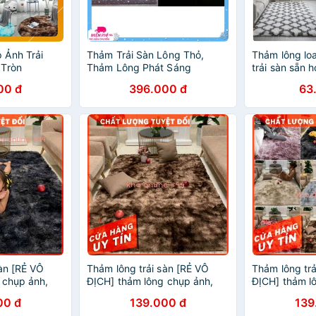
 Ảnh Trải
Thảm Trải Sàn Lông Thỏ,
Thảm lông lo
 Tròn
Thảm Lông Phát Sáng
trải sàn sẵn 
00 đ
396.000 đ
63
sàn [RẺ VÔ
Thảm lông trải sàn [RẺ VÔ
Thảm lông trả
 chụp ảnh,
ĐỊCH] thảm lông chụp ảnh,
ĐỊCH] thảm l
, thảm trải
trang trí nhà cửa, thảm trải
trang trí nhà 
00 đ
139.000 đ
139
sàn lông loang
sàn lông loan