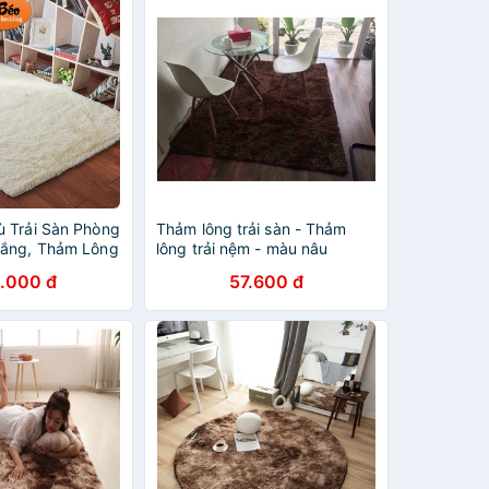
 Trải Sàn Phòng
Thảm lông trải sàn - Thảm
rắng, Thảm Lông
lông trải nệm - màu nâu
, Thảm Trải Sàn,
.000 đ
57.600 đ
n Giá Rẻ, Thảm