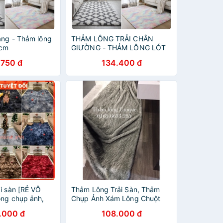
ang - Thảm lông
THẢM LÔNG TRẢI CHÂN
hcm
GIƯỜNG - THẢM LÔNG LÓT
SÀN
.750 đ
134.400 đ
i sàn [RẺ VÔ
Thảm Lông Trải Sàn, Thảm
ông chụp ảnh,
Chụp Ảnh Xám Lông Chuột
cửa, thảm trải
.000 đ
108.000 đ
g