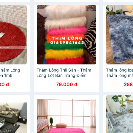
Thảm Lông
Thảm Lông Trải Sàn - Thảm
Thảm lông loa
ròn 1m6
Lông Lót Bàn Trang Điểm
Thảm lông m
00 đ
79.000 đ
288