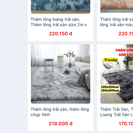
Thảm lông loang trải sàn,
Thảm lông trải 
Thảm lông trải sàn size 2m x
lông trải sàn mà
1m6
1m6
220.150 đ
220.1
Thảm lông trải sàn, thảm lông
Thảm Trải Sàn,
chụp hình
Loang Trải Sàn 
Chống Trơn Trượ
219.000 đ
170.1
PAPAA.HOME