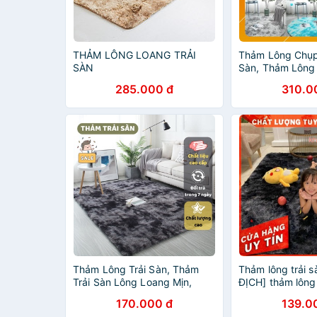
THẢM LÔNG LOANG TRẢI
Thảm Lông Chụp
SÀN
Sàn, Thảm Lông
285.000 đ
310.0
Thảm Lông Trải Sàn, Thảm
Thảm lông trải 
Trải Sàn Lông Loang Mịn,
ĐỊCH] thảm lông
Chống Trơn Trượt ATILA
trang trí nhà cửa
170.000 đ
139.0
SHOP
sàn lông loang