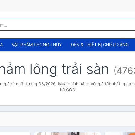
ỬA
VẬT PHẨM PHONG THỦY
ĐÈN & THIẾT BỊ CHIẾU SÁNG
hảm lông trải sàn
(476
àn giá rẻ nhất tháng 08/2026. Mua chính hãng với giá tốt nhất, giao h
hộ COD