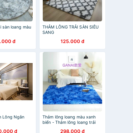
i sàn loang màu
THẢM LÔNG TRẢI SÀN SIÊU
SANG
.000 đ
125.000 đ
n Lông Ngắn
Thảm lông loang màu xanh
biển - Thảm lông loang trải
nệm , trải sàn , trải sofa
0.000 đ
298.000 đ