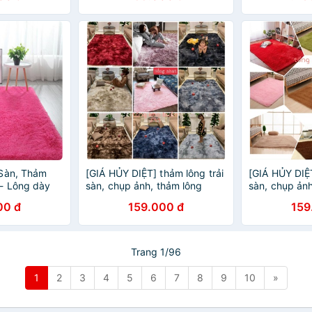
 Sàn, Thảm
[GIÁ HỦY DIỆT] thảm lông trải
[GIÁ HỦY DIỆT
- Lông dày
sàn, chụp ảnh, thảm lông
sàn, chụp ảnh
loang, trang trí nhà cửa, thảm
loang, trang 
00 đ
159.000 đ
159
trải sàn
trải sàn
Trang 1/96
1
2
3
4
5
6
7
8
9
10
»