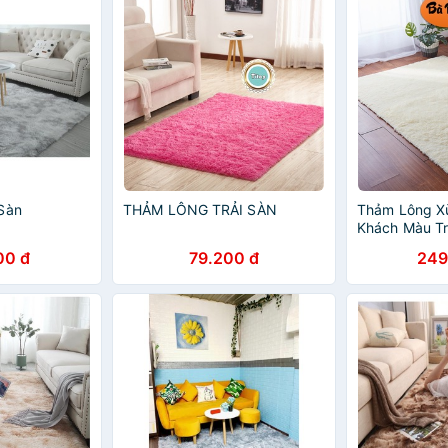
Sàn
THẢM LÔNG TRẢI SÀN
Thảm Lông Xù
Khách Màu T
Xù Màu Trắng
00 đ
79.200 đ
249
Thảm Trải Sà
Trải Sàn