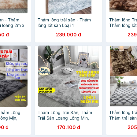
sàn - Thảm
Thảm lông trải sàn - Thảm
Thảm lông Trả
u loang 2m x
lông lót sàn Loại 1
Thảm lông lót
50 đ
239.000 đ
239
 Thảm Lông
Thảm Lông Trải Sàn, Thảm
Thảm lông trả
Lông Mịn,
Trải Sàn Loang Lông Mịn,
Thảm trải sàn 
t
Chống Trơn Trượt
00 đ
170.100 đ
205
PAPAA.HOME