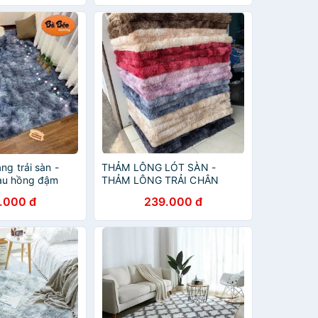
ng trải sàn -
THẢM LÔNG LÓT SÀN -
àu hồng đậm
THẢM LÔNG TRẢI CHÂN
GIƯỜNG NGỦ
.000 đ
239.000 đ