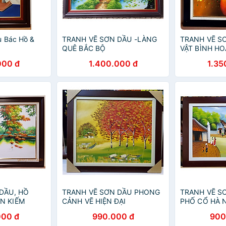
u Bác Hồ &
TRANH VẼ SƠN DẦU -LÀNG
TRANH VẼ SƠ
QUÊ BẮC BỘ
VẬT BÌNH HO
000 đ
1.400.000 đ
1.35
DẦU, HỒ
TRANH VẼ SƠN DẦU PHONG
TRANH VẼ S
N KIẾM
CẢNH VẼ HIỆN ĐẠI
PHỐ CỔ HÀ 
000 đ
990.000 đ
900