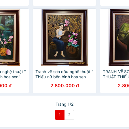
 nghệ thuật "
Tranh vẽ sơn dầu nghệ thuật "
TRANH VẼ S
nh hoa sen"
Thiếu nữ bên bình hoa sen
THUẬT THIẾ
HOA CÚC
000 đ
2.800.000 đ
2.80
Trang 1/2
1
2