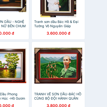
ƠN DẦU - NGHỆ
Tranh sơn dầu Bác Hồ & Đại
U NỮ BÊN CHUM
Tướng Võ Nguyên Giáp
0.000 đ
3.600.000 đ
 Dầu Phong
TRANH VẼ SƠN DẦU-BÁC HỒ
ê Húc -Hồ Gươm
CÙNG BỘ ĐỘI HÀNH QUÂN
0.000 đ
3.800.000 đ