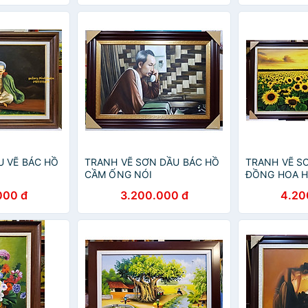
 VẼ BÁC HỒ
TRANH VẼ SƠN DẦU BÁC HỒ
TRANH VẼ S
CẦM ỐNG NÓI
ĐỒNG HOA 
000 đ
3.200.000 đ
4.20