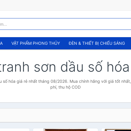
ỬA
VẬT PHẨM PHONG THỦY
ĐÈN & THIẾT BỊ CHIẾU SÁNG
 tranh sơn dầu số hó
u số hóa giá rẻ nhất tháng 08/2026. Mua chính hãng với giá tốt nhất
phí, thu hộ COD