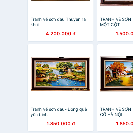
Tranh vẽ sơn dầu Thuyền ra
TRANH VẼ SƠN
khơi
MỘT CỘT
4.200.000 đ
1.500.
Tranh vẽ sơn dầu- Đồng quê
TRANH VẼ SƠN 
yên bình
CỔ HÀ NỘI
1.850.000 đ
1.850.