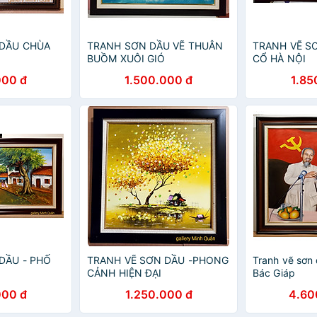
 DẦU CHÙA
TRANH SƠN DẦU VẼ THUÂN
TRANH VẼ S
BUỒM XUÔI GIÓ
CỔ HÀ NỘI
000 đ
1.500.000 đ
1.85
DẦU - PHỐ
TRANH VẼ SƠN DẦU -PHONG
Tranh vẽ sơn
CẢNH HIỆN ĐẠI
Bác Giáp
000 đ
1.250.000 đ
4.60