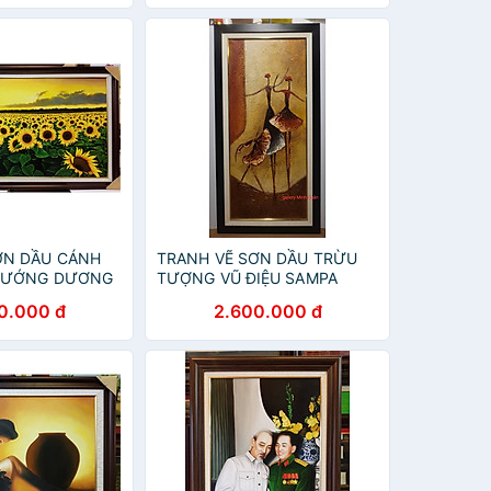
ƠN DẦU CÁNH
TRANH VẼ SƠN DẦU TRỪU
HƯỚNG DƯƠNG
TƯỢNG VŨ ĐIỆU SAMPA
0.000 đ
2.600.000 đ