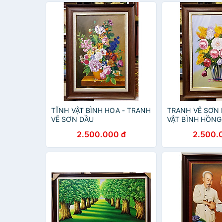
TĨNH VẬT BÌNH HOA - TRANH
TRANH VẼ SƠN 
VẼ SƠN DẦU
VẬT BÌNH HỒNG
2.500.000 đ
2.500.