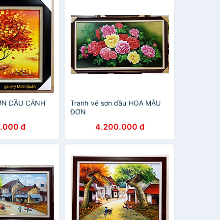
ƠN DẦU CẢNH
Tranh vẽ sơn dầu HOA MẪU
ĐƠN
.000 đ
4.200.000 đ