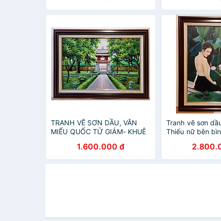
TRANH VẼ SƠN DẦU, VĂN
Tranh vẽ sơn dầu
MIẾU QUỐC TỬ GIÁM- KHUÊ
Thiếu nữ bên bì
VĂN CÁC
1.600.000 đ
2.800.