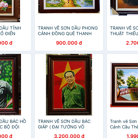
DẦU TĨNH
TRANH VẼ SƠN DẦU PHONG
TRANH VẼ S
CỔ ĐIỂN
CẢNH ĐỒNG QUÊ THANH
THUẬT THIẾ
BÌNH
000 đ
900.000 đ
2.70
DẦU BÁC HỒ
TRANH VẼ SƠN DẦU BÁC
Tranh vẽ Sơn
C BỘ ĐỘI
GIÁP ( ĐẠI TƯỚNG VÕ
Cảnh Cầu Th
NGUYÊN GIÁP)
000 đ
3.200.000 đ
1.99