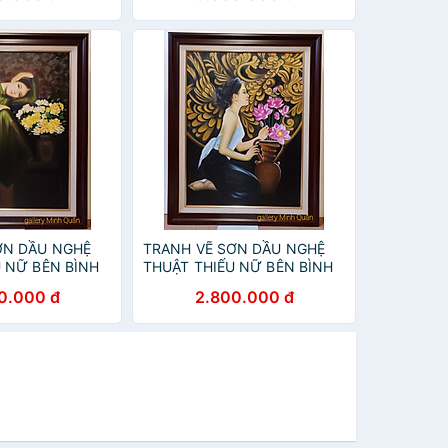
ƠN DẦU NGHỆ
TRANH VẼ SƠN DẦU NGHỆ
U NỮ BÊN BÌNH
THUẬT THIẾU NỮ BÊN BÌNH
HOA SEN
0.000 đ
2.800.000 đ