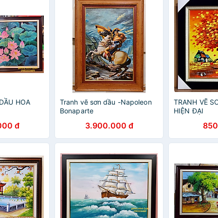
 DẦU HOA
Tranh vẽ sơn dầu -Napoleon
TRANH VẼ S
Bonaparte
HIỆN ĐẠI
000 đ
3.900.000 đ
850