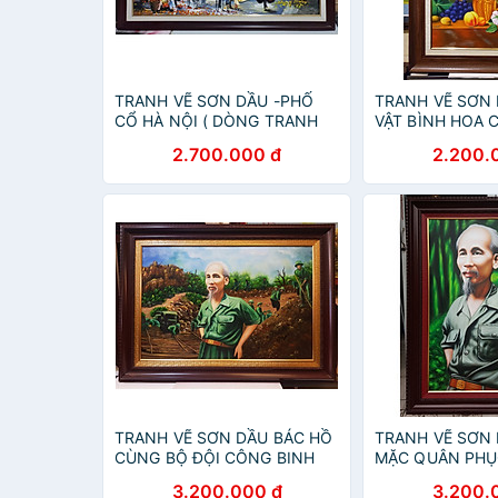
TRANH VẼ SƠN DẦU -PHỐ
TRANH VẼ SƠN 
CỔ HÀ NỘI ( DÒNG TRANH
VẬT BÌNH HOA 
VẼ HIỆN ĐẠI)
2.700.000 đ
2.200.
TRANH VẼ SƠN DẦU BÁC HỒ
TRANH VẼ SƠN 
CÙNG BỘ ĐỘI CÔNG BINH
MẶC QUÂN PHỤ
MỞ ĐƯỜNG TRƯỜNG SƠN
3.200.000 đ
3.200.