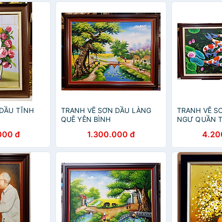
DẦU TĨNH
TRANH VẼ SƠN DẦU LÀNG
TRANH VẼ S
QUÊ YÊN BÌNH
NGƯ QUẦN 
000 đ
1.300.000 đ
4.20