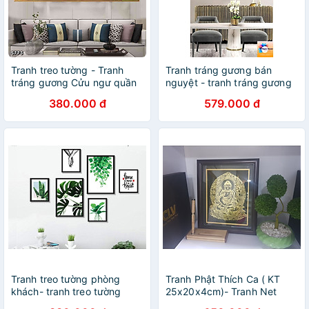
Tranh treo tường - Tranh
Tranh tráng gương bán
tráng gương Cửu ngư quần
nguyệt - tranh tráng gương
hội
treo phòng khách, tranh pha
380.000 đ
579.000 đ
lê phủ gương cỡ đại
Tranh treo tường phòng
Tranh Phật Thích Ca ( KT
khách- tranh treo tường
25x20x4cm)- Tranh Net
phòng làm việc -tranh treo
Vàng để bàn