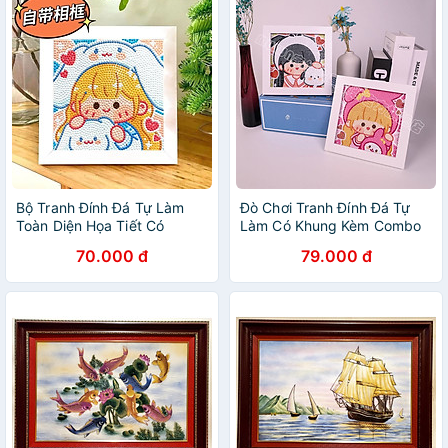
Bộ Tranh Đính Đá Tự Làm
Đò Chơi Tranh Đính Đá Tự
Toàn Diện Họa Tiết Có
Làm Có Khung Kèm Combo
Khung Dùng Làm Quà Tặng
Dụng Cụ Rèn Luyện Tính
70.000 đ
79.000 đ
Cho Bạn Gái ( ngẫu nhiên)
Kiên Trì, Bộ Tranh Kim
Cương 5D Nhiều Mẫu Cho
Bé