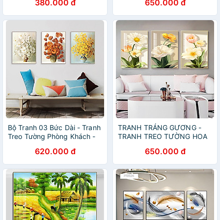
380.000 đ
650.000 đ
tường phòng họp - tranh
treo tường khách sạn - bộ 6
tranh treo tường lá tropical-
Tặng kèm đinh 3 chân
Bộ Tranh 03 Bức Dài - Tranh
TRANH TRÁNG GƯƠNG -
Treo Tường Phòng Khách -
TRANH TREO TƯỜNG HOA
PK018
POPPY - TRANH TREO
620.000 đ
650.000 đ
PHÒNG KHÁCH SANG
TRỌNG(TẶNG KÈM ĐINH 3
CHÂN)