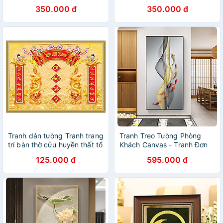
GƯƠNG -TRANH TREO
Thọ (Bộ 1 tấm)
350.000 đ
350.000 đ
PHÒNG KHÁCH - NHÀ
HÀNG - KHÁCH SẠN(TẶNG
KÈM ĐINH 3 CHÂN)
Tranh dán tường Tranh trang
Tranh Treo Tường Phòng
trí bàn thờ cửu huyền thất tổ
Khách Canvas - Tranh Đơn
UD0958K
Cửu Ngư Quần Hội Đẹp
125.000 đ
595.000 đ