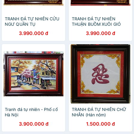
TRANH ĐÁ TỰ NHIÊN CỬU
TRANH ĐÁ TỰ NHIÊN
NGƯ QUẦN TỤ
THUẬN BUỒM XUÔI GIÓ
3.990.000 đ
3.990.000 đ
Tranh đá tự nhiên - Phố cổ
TRANH ĐÁ TỰ NHIÊN CHỮ
Hà Nội
NHẪN (Hán nôm)
3.900.000 đ
1.500.000 đ