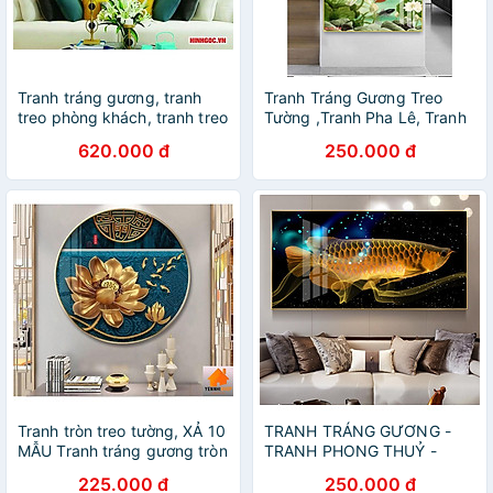
Tranh tráng gương, tranh
Tranh Tráng Gương Treo
treo phòng khách, tranh treo
Tường ,Tranh Pha Lê, Tranh
phòng ngủ, tranh treo bếp
Đơn Tuyệt Đẹp
620.000 đ
250.000 đ
hươu cao cấp
Tranh tròn treo tường, ️XẢ 10
TRANH TRÁNG GƯƠNG -
MẪU Tranh tráng gương tròn
TRANH PHONG THUỶ -
- tranh tròn tráng gương,
TRANH TREO PHÒNG
225.000 đ
250.000 đ
tranh tròn trang trí phòng
KHÁCH - TRANH TRÁNG