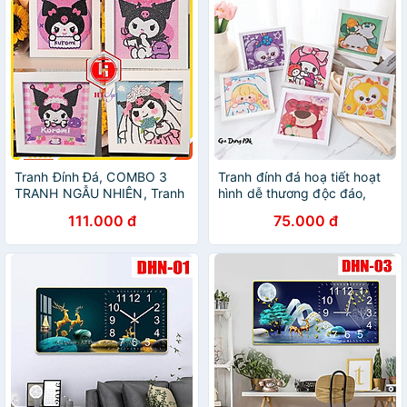
Tranh Đính Đá, COMBO 3
Tranh đính đá hoạ tiết hoạt
TRANH NGẪU NHIÊN, Tranh
hình dễ thương độc đáo,
Đính Đá Tự Làm Kèm Khung
tranh đính đá có kèm khung
111.000 đ
75.000 đ
20x20cm, Quà Tặng Sinh
gỗ mẫu ngẫu nhiên
Nhật Cho Bé Gái