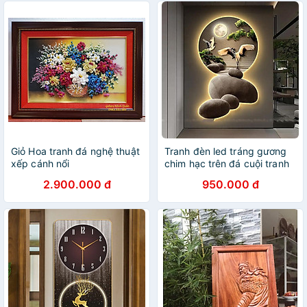
Giỏ Hoa tranh đá nghệ thuật
Tranh đèn led tráng gương
xếp cánh nổi
chim hạc trên đá cuội tranh
phòng khách phong thuỷ
2.900.000 đ
950.000 đ
kèm đinh treo