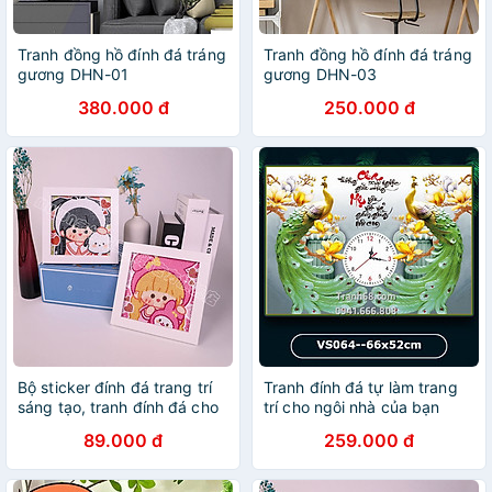
Tranh đồng hồ đính đá tráng
Tranh đồng hồ đính đá tráng
gương DHN-01
gương DHN-03
380.000 đ
250.000 đ
Bộ sticker đính đá trang trí
Tranh đính đá tự làm trang
sáng tạo, tranh đính đá cho
trí cho ngôi nhà của bạn
bé, tranh đá tự đính tự làm
thêm phong phú nhiều mẫu
89.000 đ
259.000 đ
đẹp mắt có khung gỗ
kích thước lớn