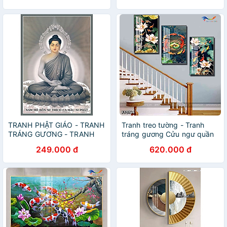
GƯƠNG CÁ RỒNG PHONG
THUỶ(TẶNG KÈM ĐINH 3
CHÂN)
TRANH PHẬT GIÁO - TRANH
Tranh treo tường - Tranh
TRÁNG GƯƠNG - TRANH
tráng gương Cửu ngư quần
TREO TƯỜNG PHẬT THÍCH
hội
249.000 đ
620.000 đ
CA(TẶNG KÈM ĐINH 3
CHÂN)