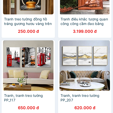
Tranh treo tường đồng hồ
Tranh điêu khắc tượng quan
tráng gương hươu vàng trên
công công cầm đao bằng
đá cuội kèm đinh treo
gỗ hương đá kt 48×68×5cm
250.000 đ
3.199.000 đ
Tranh, tranh treo tường
Tranh, tranh treo tường
PP_117
PP_207
650.000 đ
620.000 đ