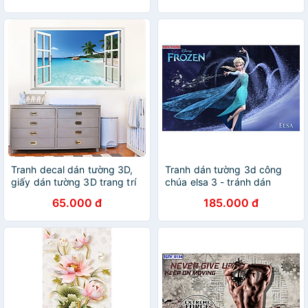
Tranh decal dán tường 3D,
Tranh dán tường 3d công
giấy dán tường 3D trang trí
chúa elsa 3 - tránh dán
nhà cửa: Biển, nắng và gió
phòng bé - tranh dán tường
65.000 đ
185.000 đ
mầm non TB91