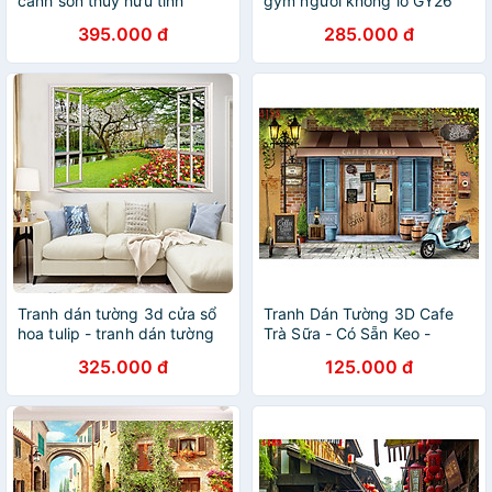
cảnh sơn thủy hữu tình
gym người khổng lồ GY26
395.000 đ
285.000 đ
Tranh dán tường 3d cửa sổ
Tranh Dán Tường 3D Cafe
hoa tulip - tranh dán tường
Trà Sữa - Có Sẵn Keo -
phòng khách - phòng ngủ -
TCFTS046
325.000 đ
125.000 đ
không phai màu CS91