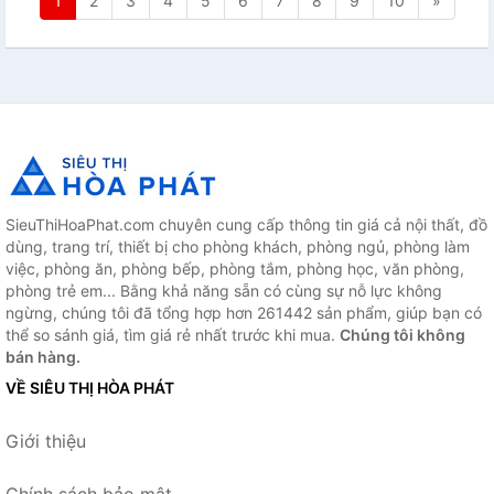
1
2
3
4
5
6
7
8
9
10
»
SieuThiHoaPhat.com chuyên cung cấp thông tin giá cả nội thất, đồ
dùng, trang trí, thiết bị cho phòng khách, phòng ngủ, phòng làm
việc, phòng ăn, phòng bếp, phòng tắm, phòng học, văn phòng,
phòng trẻ em... Bằng khả năng sẵn có cùng sự nỗ lực không
ngừng, chúng tôi đã tổng hợp hơn 261442 sản phẩm, giúp bạn có
thể so sánh giá, tìm giá rẻ nhất trước khi mua.
Chúng tôi không
bán hàng.
VỀ SIÊU THỊ HÒA PHÁT
Giới thiệu