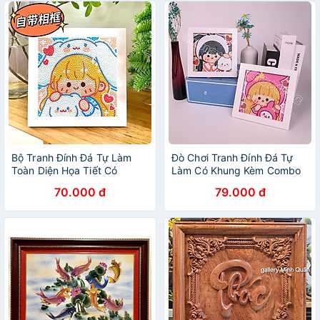
Bộ Tranh Đính Đá Tự Làm
Đò Chơi Tranh Đính Đá Tự
Toàn Diện Họa Tiết Có
Làm Có Khung Kèm Combo
Khung Dùng Làm Quà Tặng
Dụng Cụ Rèn Luyện Tính
70.000 đ
79.000 đ
Cho Bạn Gái ( ngẫu nhiên)
Kiên Trì, Bộ Tranh Kim
Cương 5D Nhiều Mẫu Cho
Bé