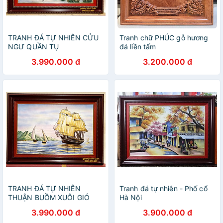
TRANH ĐÁ TỰ NHIÊN CỬU
Tranh chữ PHÚC gỗ hương
NGƯ QUẦN TỤ
đá liền tấm
3.990.000 đ
3.200.000 đ
TRANH ĐÁ TỰ NHIÊN
Tranh đá tự nhiên - Phố cổ
THUẬN BUỒM XUÔI GIÓ
Hà Nội
3.990.000 đ
3.900.000 đ