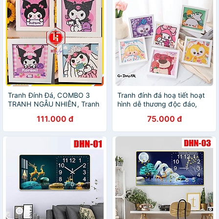
Tranh Đính Đá, COMBO 3
Tranh đính đá hoạ tiết hoạt
TRANH NGẪU NHIÊN, Tranh
hình dễ thương độc đáo,
Đính Đá Tự Làm Kèm Khung
tranh đính đá có kèm khung
111.000 đ
75.000 đ
20x20cm, Quà Tặng Sinh
gỗ mẫu ngẫu nhiên
Nhật Cho Bé Gái