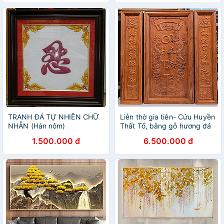
TRANH ĐÁ TỰ NHIÊN CHỮ
Liễn thờ gia tiên- Cửu Huyền
NHẪN (Hán nôm)
Thất Tổ, bằng gỗ hương đá
xịn
1.500.000 đ
6.500.000 đ