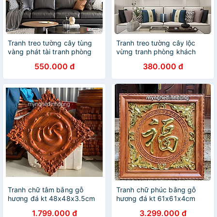
Tranh treo tường cây tùng
Tranh treo tường cây lộc
vàng phát tài tranh phòng
vừng tranh phòng khách
khách quà tặng tân gia
quà tặng khai trương tân gia
550.000 đ
380.000 đ
Tranh chữ tâm bằng gỗ
Tranh chữ phúc bằng gỗ
hương đá kt 48x48x3.5cm
hương đá kt 61x61x4cm
1.799.000 đ
3.299.000 đ