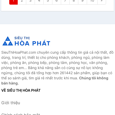
1
2
3
4
5
6
7
8
9
10
»
SieuThiHoaPhat.com chuyên cung cấp thông tin giá cả nội thất, đồ
dùng, trang trí, thiết bị cho phòng khách, phòng ngủ, phòng làm
việc, phòng ăn, phòng bếp, phòng tắm, phòng học, văn phòng,
phòng trẻ em... Bằng khả năng sẵn có cùng sự nỗ lực không
ngừng, chúng tôi đã tổng hợp hơn 261442 sản phẩm, giúp bạn có
thể so sánh giá, tìm giá rẻ nhất trước khi mua.
Chúng tôi không
bán hàng.
VỀ SIÊU THỊ HÒA PHÁT
Giới thiệu