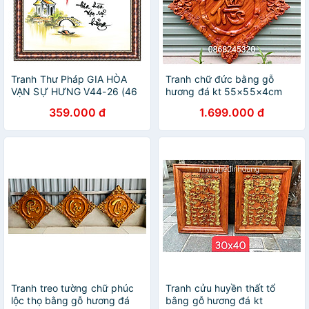
Tranh Thư Pháp GIA HÒA
Tranh chữ đức bằng gỗ
VẠN SỰ HƯNG V44-26 (46
hương đá kt 55×55×4cm
x 46 cm) Thế Giới Tranh Đẹp
359.000 đ
1.699.000 đ
Tranh treo tường chữ phúc
Tranh cửu huyền thất tổ
lộc thọ bằng gỗ hương đá
bằng gỗ hương đá kt