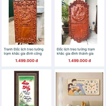
Tranh Đốc lịch treo tường
Đốc lịch treo tường trạm
trạm khắc gia đình công
khắc gia đình thánh gia
giáo bằng gỗ hương đá kt
,công giáo bằng gỗ hương
1.499.000 đ
1.499.000 đ
40 ×80×3cm
đá kt 37×80×3cm