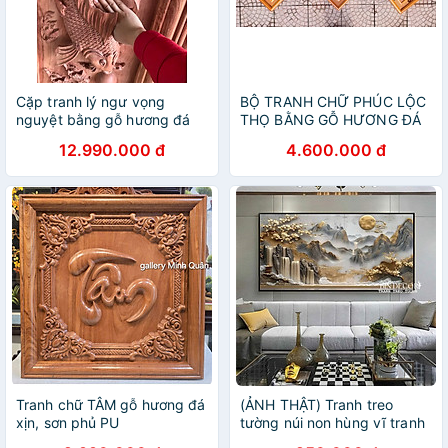
Cặp tranh lý ngư vọng
BỘ TRANH CHỮ PHÚC LỘC
nguyệt bằng gỗ hương đá
THỌ BẰNG GỖ HƯƠNG ĐÁ
12.990.000 đ
4.600.000 đ
Tranh chữ TÂM gỗ hương đá
(ẢNH THẬT) Tranh treo
xịn, sơn phủ PU
tường núi non hùng vĩ tranh
phòng khách phong thủy