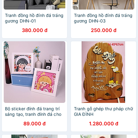
Tranh đồng hồ đính đá tráng
Tranh đồng hồ đính đá tráng
gương DHN-01
gương DHN-03
380.000 đ
250.000 đ
Bộ sticker đính đá trang trí
Tranh gỗ ghép thư pháp chữ
sáng tạo, tranh đính đá cho
GIA ĐÌNH
bé, tranh đá tự đính tự làm
89.000 đ
1.280.000 đ
đẹp mắt có khung gỗ