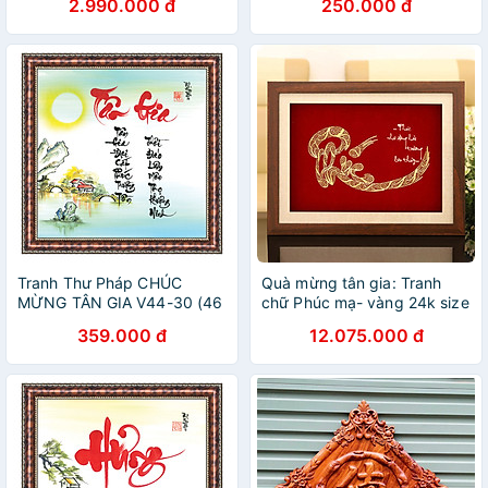
2.990.000 đ
250.000 đ
quà tân gia
Tranh Thư Pháp CHÚC
Quà mừng tân gia: Tranh
MỪNG TÂN GIA V44-30 (46
chữ Phúc mạ- vàng 24k size
x 46 cm) Thế Giới Tranh Đẹp
lớn
359.000 đ
12.075.000 đ