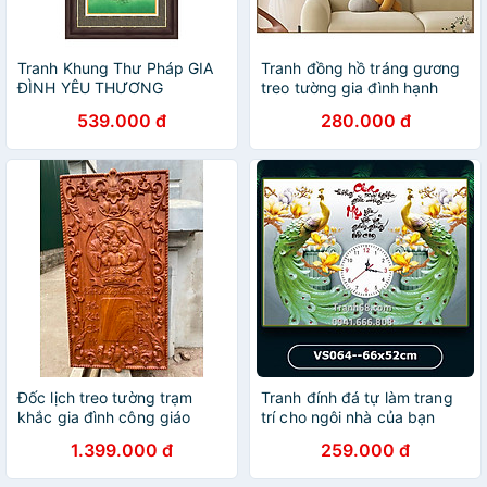
Tranh Khung Thư Pháp GIA
Tranh đồng hồ tráng gương
ĐÌNH YÊU THƯƠNG
treo tường gia đình hạnh
TPT_40-8 (40 x 70 cm) Thế
phúc tặng kèm đinh treo
539.000 đ
280.000 đ
Giới Tranh Đẹp
Đốc lịch treo tường trạm
Tranh đính đá tự làm trang
khắc gia đình công giáo
trí cho ngôi nhà của bạn
bằng gỗ hương đá kt
thêm phong phú nhiều mẫu
1.399.000 đ
259.000 đ
37×77×3cm
kích thước lớn