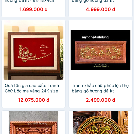
hương đá kt 48×48×4cm
bằng gỗ hương đá kt
81x81x5cm
1.699.000 đ
4.999.000 đ
Quà tân gia cao cấp: Tranh
Tranh khắc chữ phúc lộc thọ
Chữ Lộc mạ vàng 24K size
bằng gỗ hương đá kt
lớn
48x108x4cm
12.075.000 đ
2.499.000 đ