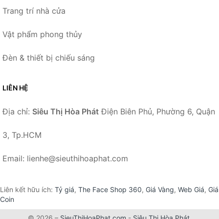
Trang trí nhà cửa
Vật phẩm phong thủy
Đèn & thiết bị chiếu sáng
LIÊN HỆ
Địa chỉ:
Siêu Thị Hòa Phát
Điện Biên Phủ, Phường 6, Quận
3, Tp.HCM
Email: lienhe@sieuthihoaphat.com
Liên kết hữu ích:
Tỷ giá
,
The Face Shop 360
,
Giá Vàng
,
Web Giá
,
Giá
Coin
© 2026 –
SieuThiHoaPhat.com
-
Siêu Thị Hòa Phát
.