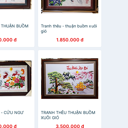
 THUẬN BUỒM
Tranh thêu - thuận buồm xuôi
gió
0.000 đ
1.850.000 đ
 - CỬU NGƯ
TRANH THÊU THUẬN BUỒM
XUÔI GIÓ
0.000 đ
3.500.000 đ