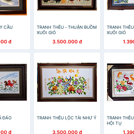
Y CẦU
TRANH THÊU - THUẬN BUỒM
TRANH THÊU
XUÔI GIÓ
XUÔI GIÓ
000 đ
3.500.000 đ
1.39
Ã ĐÁO
TRANH THÊU LỘC TÀI NHƯ Ý
TRANH THÊU
HỘI TỤ
000 đ
3.500.000 đ
1.39