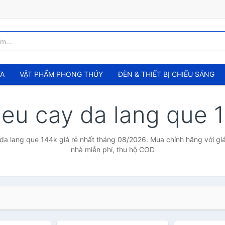
ỬA
VẬT PHẨM PHONG THỦY
ĐÈN & THIẾT BỊ CHIẾU SÁNG
heu cay da lang que
da lang que 144k giá rẻ nhất tháng 08/2026. Mua chính hãng với giá
nhà miễn phí, thu hộ COD