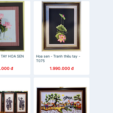
 TAY HOA SEN
Hoa sen - Tranh thêu tay -
T075
.000 đ
1.990.000 đ