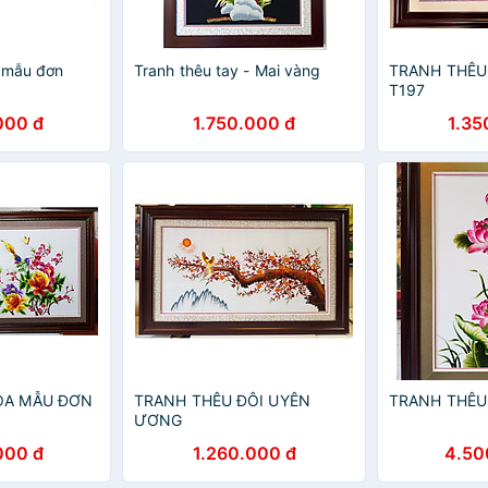
 mẫu đơn
Tranh thêu tay - Mai vàng
TRANH THÊU 
T197
000 đ
1.750.000 đ
1.35
OA MẪU ĐƠN
TRANH THÊU ĐÔI UYÊN
TRANH THÊU
ƯƠNG
000 đ
1.260.000 đ
4.50