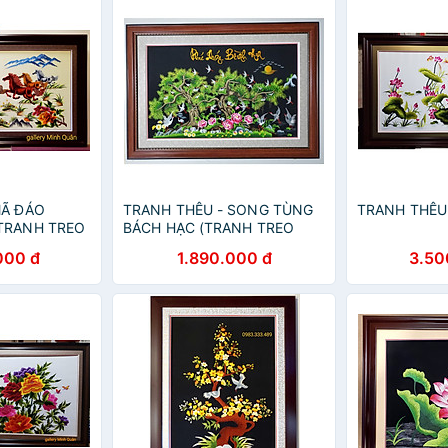
MÃ ĐÁO
TRANH THÊU - SONG TÙNG
TRANH THÊU
TRANH TREO
BÁCH HẠC (TRANH TREO
PHONG THỦY)
000 đ
1.890.000 đ
3.50