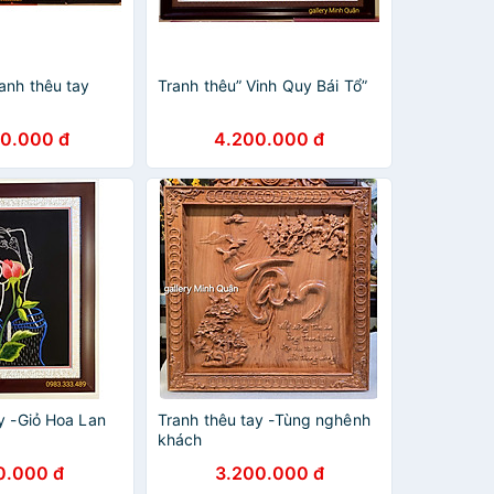
anh thêu tay
Tranh thêu” Vinh Quy Bái Tổ”
90.000 đ
4.200.000 đ
y -Giỏ Hoa Lan
Tranh thêu tay -Tùng nghênh
khách
0.000 đ
3.200.000 đ