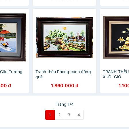
- Cầu Trường
Tranh thêu Phong cảnh đồng
TRANH THÊU
quê
XUÔI GIÓ
000 đ
1.860.000 đ
1.10
Trang 1/4
1
2
3
4