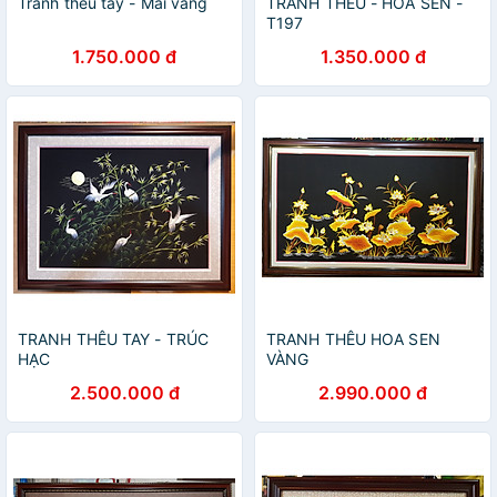
Tranh thêu tay - Mai vàng
TRANH THÊU - HOA SEN -
T197
1.750.000 đ
1.350.000 đ
TRANH THÊU TAY - TRÚC
TRANH THÊU HOA SEN
HẠC
VÀNG
2.500.000 đ
2.990.000 đ