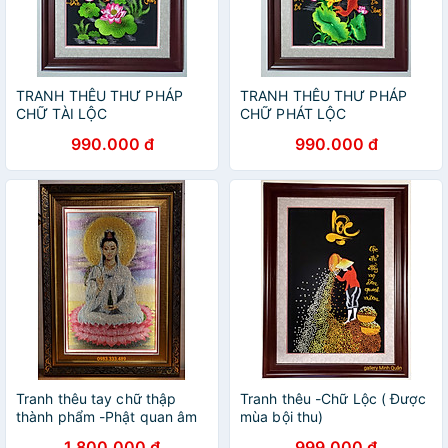
TRANH THÊU THƯ PHÁP
TRANH THÊU THƯ PHÁP
CHỮ TÀI LỘC
CHỮ PHÁT LỘC
990.000 đ
990.000 đ
Tranh thêu tay chữ thập
Tranh thêu -Chữ Lộc ( Được
thành phẩm -Phật quan âm
mùa bội thu)
bồ tát
1.800.000 đ
999.000 đ