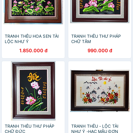
TRANH THÊU HOA SEN TÀI
TRANH THÊU THƯ PHÁP
LỘC NHƯ Ý
CHỮ TÂM
1.850.000 đ
990.000 đ
TRANH THÊU THƯ PHÁP
TRANH THÊU - LỘC TÀI
CHỮ ĐỨC
NHƯ Ý -HẠC MẪU ĐƠN