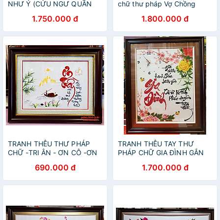
NHƯ Ý (CỬU NGƯ QUẦN
chữ thư pháp Vợ Chồng
TỤ )
1.750.000 đ
1.800.000 đ
TRANH THÊU THƯ PHÁP
TRANH THÊU TAY THƯ
CHỮ -TRI ÂN - ƠN CÔ -ƠN
PHÁP CHỮ GIA ĐÌNH GẮN
THẦY
ĐỒNG HỒ
690.000 đ
1.700.000 đ