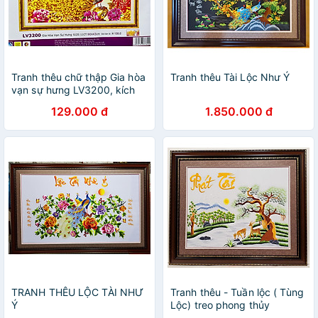
Tranh thêu chữ thập Gia hòa
Tranh thêu Tài Lộc Như Ý
vạn sự hưng LV3200, kích
thước 90 x 43 cm
129.000 đ
1.850.000 đ
TRANH THÊU LỘC TÀI NHƯ
Tranh thêu - Tuần lộc ( Tùng
Ý
Lộc) treo phong thủy