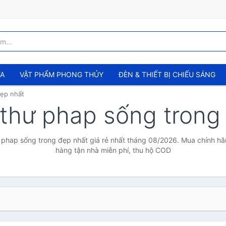
ỬA
VẬT PHẨM PHONG THỦY
ĐÈN & THIẾT BỊ CHIẾU SÁNG
đẹp nhất
u thư phap sống tron
ư phap sống trong đẹp nhất giá rẻ nhất tháng 08/2026. Mua chính hãng
hàng tận nhà miễn phí, thu hộ COD