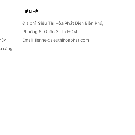
LIÊN HỆ
Địa chỉ:
Siêu Thị Hòa Phát
Điện Biên Phủ,
Phường 6, Quận 3, Tp.HCM
hủy
Email: lienhe@sieuthihoaphat.com
ếu sáng