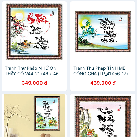
Tranh Thư Pháp NHỚ ƠN
Tranh Thư Pháp TÌNH MẸ
THẦY CÔ V44-21 (46 x 46
CÔNG CHA (TP_41X56-17)
cm) Thế Giới Tranh Đẹp
(41 x 56 cm) Thế Giới Tranh
349.000 đ
439.000 đ
Đẹp