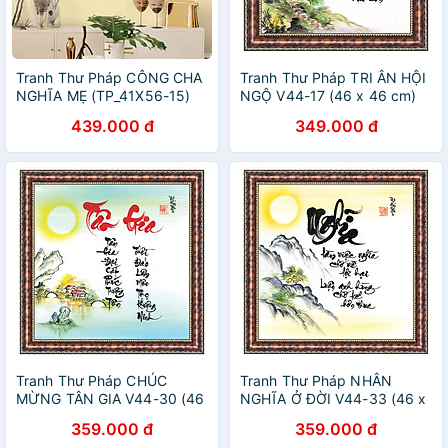
Tranh Thư Pháp CÔNG CHA
Tranh Thư Pháp TRI ÂN HỘI
NGHĨA MẸ (TP_41X56-15)
NGỘ V44-17 (46 x 46 cm)
(41 x 56 cm) Thế Giới Tranh
Thế Giới Tranh Đẹp
439.000 đ
349.000 đ
Đẹp
Tranh Thư Pháp CHÚC
Tranh Thư Pháp NHÂN
MỪNG TÂN GIA V44-30 (46
NGHĨA Ở ĐỜI V44-33 (46 x
x 46 cm) Thế Giới Tranh Đẹp
46 cm) Thế Giới Tranh Đẹp
359.000 đ
359.000 đ