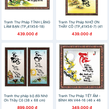
Tranh Thư Pháp TĨNH LẶNG
Tranh Thư Pháp NHỚ ƠN
LÀM BẠN (TP_41X56-18)
THẦY CÔ (TP_41X56-7) (41
(41 x 56 cm) Thế Giới Tranh
x 56 cm) Thế Giới Tranh Đẹp
439.000 đ
439.000 đ
Đẹp
Tranh thư pháp bộ đôi Nhớ
Tranh Thư Pháp TẾT ẤM -
Ơn Thầy Cô (38 x 68 cm)
BÌNH AN V44-16 (46 x 46
Thế Giới Tranh Đẹp
cm) Thế Giới Tranh Đẹp
899.000 đ
349.000 đ