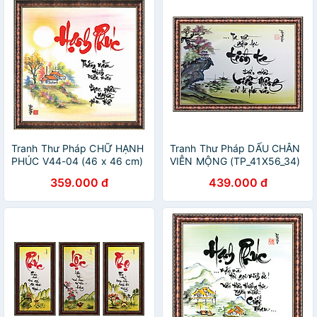
Tranh Thư Pháp CHỮ HẠNH
Tranh Thư Pháp DẤU CHÂN
PHÚC V44-04 (46 x 46 cm)
VIỄN MỘNG (TP_41X56_34)
Thế Giới Tranh Đẹp
(41 x 56 cm) Thế Giới Tranh
359.000 đ
439.000 đ
Đẹp