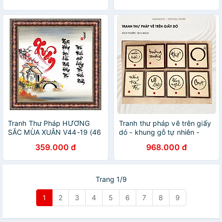
Tranh Thư Pháp HƯƠNG
Tranh thư pháp vẽ trên giấy
SẮC MÙA XUÂN V44-19 (46
dó - khung gỗ tự nhiên -
x 46 cm) Thế Giới Tranh Đẹp
Bazango - Treo Tường
359.000 đ
968.000 đ
Trang 1/9
1
2
3
4
5
6
7
8
9