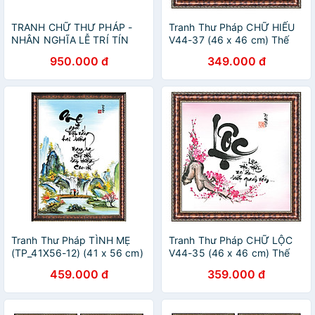
TRANH CHỮ THƯ PHÁP -
Tranh Thư Pháp CHỮ HIẾU
NHÂN NGHĨA LỄ TRÍ TÍN
V44-37 (46 x 46 cm) Thế
(KT 70*100cm)
Giới Tranh Đẹp
950.000 đ
349.000 đ
Tranh Thư Pháp TÌNH MẸ
Tranh Thư Pháp CHỮ LỘC
(TP_41X56-12) (41 x 56 cm)
V44-35 (46 x 46 cm) Thế
Thế Giới Tranh Đẹp
Giới Tranh Đẹp
459.000 đ
359.000 đ