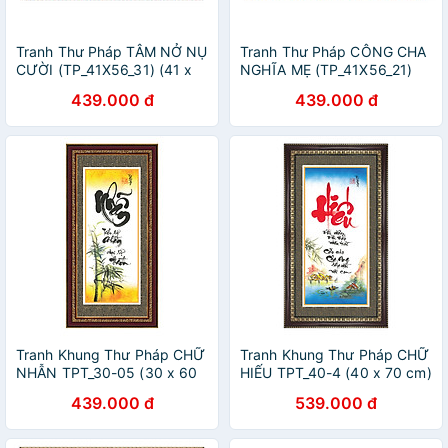
Tranh Thư Pháp TÂM NỞ NỤ
Tranh Thư Pháp CÔNG CHA
CƯỜI (TP_41X56_31) (41 x
NGHĨA MẸ (TP_41X56_21)
56 cm) Thế Giới Tranh Đẹp
(41 x 56 cm) Thế Giới Tranh
439.000 đ
439.000 đ
Đẹp
Tranh Khung Thư Pháp CHỮ
Tranh Khung Thư Pháp CHỮ
NHẪN TPT_30-05 (30 x 60
HIẾU TPT_40-4 (40 x 70 cm)
cm) Thế Giới Tranh Đẹp
Thế Giới Tranh Đẹp
439.000 đ
539.000 đ