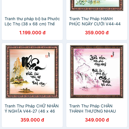
Tranh thư pháp bộ ba Phước
Tranh Thư Pháp HẠNH
Lộc Thọ (38 x 68 cm) Thế
PHÚC NGÀY CƯỚI V44-44
Giới Tranh Đẹp
(46 x 46 cm) Thế Giới Tranh
1.199.000 đ
359.000 đ
Đẹp
Tranh Thư Pháp CHỮ NHÂN
Tranh Thư Pháp CHÂN
Ý NGHĨA V44-27 (46 x 46
THÀNH THƯƠNG NHAU
cm) Thế Giới Tranh Đẹp
V44-09 (46 x 46 cm) Thế
359.000 đ
349.000 đ
Giới Tranh Đẹp