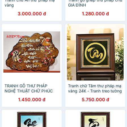
vàng
GIA ĐÌNH
3.000.000 đ
1.280.000 đ
TRANH GỖ THƯ PHÁP
Tranh chữ Tâm thư pháp mạ
NGHỆ THUẬT CHỮ PHÚC
vàng 24K - Tranh treo tường
cao cấp
1.450.000 đ
5.750.000 đ