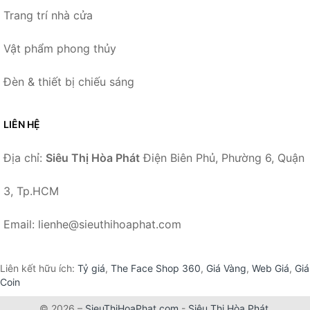
Trang trí nhà cửa
Vật phẩm phong thủy
Đèn & thiết bị chiếu sáng
LIÊN HỆ
Địa chỉ:
Siêu Thị Hòa Phát
Điện Biên Phủ, Phường 6, Quận
3, Tp.HCM
Email: lienhe@sieuthihoaphat.com
Liên kết hữu ích:
Tỷ giá
,
The Face Shop 360
,
Giá Vàng
,
Web Giá
,
Giá
Coin
© 2026 –
SieuThiHoaPhat.com
-
Siêu Thị Hòa Phát
.