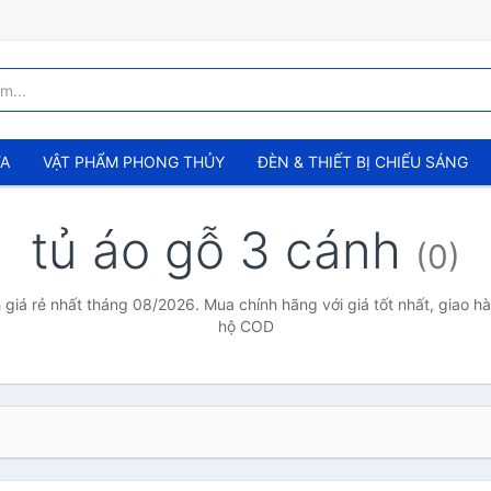
ỬA
VẬT PHẨM PHONG THỦY
ĐÈN & THIẾT BỊ CHIẾU SÁNG
tủ áo gỗ 3 cánh
(0)
 giá rẻ nhất tháng 08/2026. Mua chính hãng với giá tốt nhất, giao hà
hộ COD