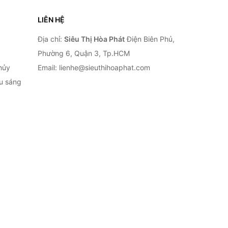
LIÊN HỆ
Địa chỉ:
Siêu Thị Hòa Phát
Điện Biên Phủ,
Phường 6, Quận 3, Tp.HCM
hủy
Email: lienhe@sieuthihoaphat.com
ếu sáng