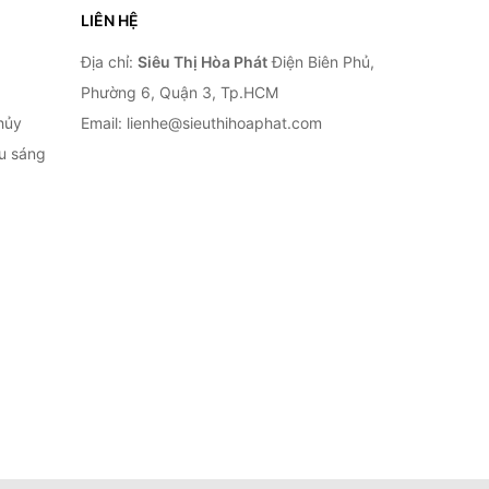
LIÊN HỆ
Địa chỉ:
Siêu Thị Hòa Phát
Điện Biên Phủ,
Phường 6, Quận 3, Tp.HCM
hủy
Email: lienhe@sieuthihoaphat.com
ếu sáng