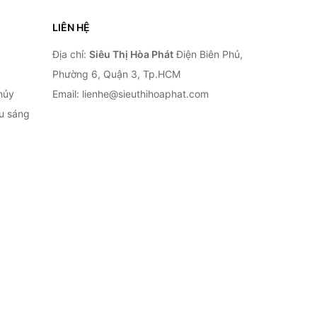
LIÊN HỆ
Địa chỉ:
Siêu Thị Hòa Phát
Điện Biên Phủ,
Phường 6, Quận 3, Tp.HCM
hủy
Email: lienhe@sieuthihoaphat.com
ếu sáng