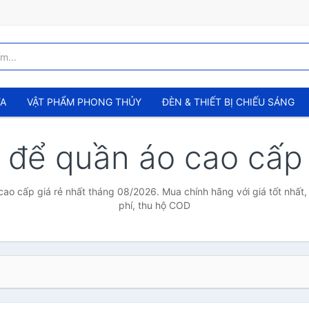
ỬA
VẬT PHẨM PHONG THỦY
ĐÈN & THIẾT BỊ CHIẾU SÁNG
ủ để quần áo cao cấ
cao cấp giá rẻ nhất tháng 08/2026. Mua chính hãng với giá tốt nhất,
phí, thu hộ COD