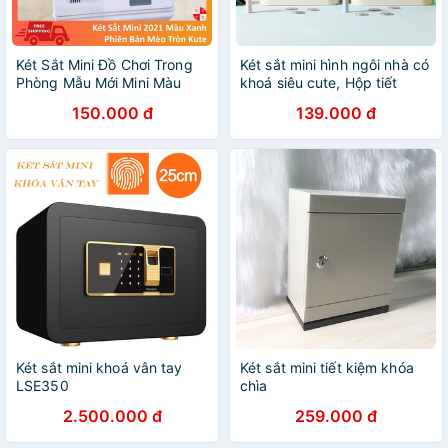
Két Sắt Mini Đồ Chơi Trong
Két sắt mini hình ngôi nhà có
Phòng Mẫu Mới Mini Màu
khoá siêu cute, Hộp tiết
Xanh Hình Mèo Chống Cháy
kiệm tiền mini hình ngôi nhà
150.000 đ
139.000 đ
2021
Két sắt mini khoá vân tay
Két sắt mini tiết kiệm khóa
LSE350
chìa
2.500.000 đ
259.000 đ