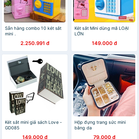
Sẵn hàng combo 10 két sắt
Két sắt Mini dùng mã LOẠI
mini .
LỚN
2.250.991 đ
149.000 đ
Két sắt mini giả sách Love -
Hộp đựng trang sức mini
GD085
bằng da
149.000 đ
79.000 đ