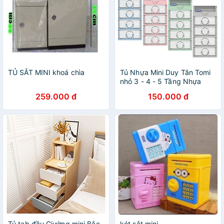
TỦ SẮT MINI khoá chìa
Tủ Nhựa Mini Duy Tân Tomi
nhỏ 3 - 4 - 5 Tầng Nhựa
PP/ABS, Tủ Mỹ Phẩm, Tủ
259.000 đ
150.000 đ
Văn Phòng, Mini Để Bàn Tiện
Lợi - Giao ngẫu nhiên
Tủ,tab đầu Giường mini Bắc
két sắt mini.