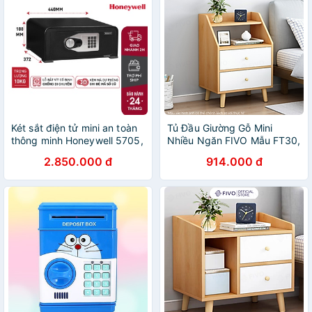
Két sắt điện tử mini an toàn
Tủ Đầu Giường Gỗ Mini
thông minh Honeywell 5705,
Nhiều Ngăn FIVO Mẫu FT30,
két sắt gia đình đặt tủ đựng
Dễ Dàng Lắp Ráp, Decor
2.850.000 đ
914.000 đ
tiền, khách sạn, homestay
Tiện Lợi, Tiện Lợi Cho Phòng
Ngủ