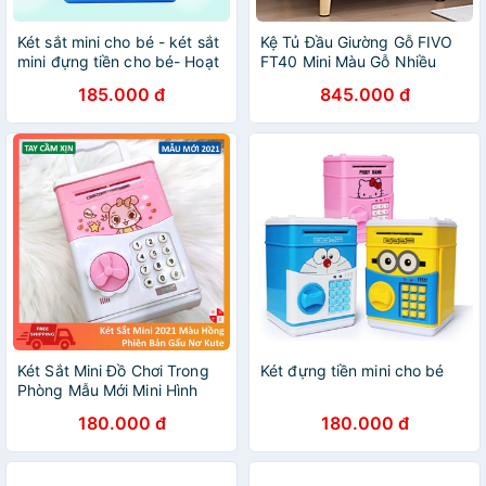
Két sắt mini cho bé - két sắt
Kệ Tủ Đầu Giường Gỗ FIVO
mini đựng tiền cho bé- Hoạt
FT40 Mini Màu Gỗ Nhiều
Hình Doremon
Ngăn Đẹp Hiện Đại, Sản
185.000 đ
845.000 đ
Phẩm Nội Thất Lắp Ráp Đơn
Giản
Két Sắt Mini Đồ Chơi Trong
Két đựng tiền mini cho bé
Phòng Mẫu Mới Mini Hình
Gấu Nơ Chống Cháy 2021
180.000 đ
180.000 đ