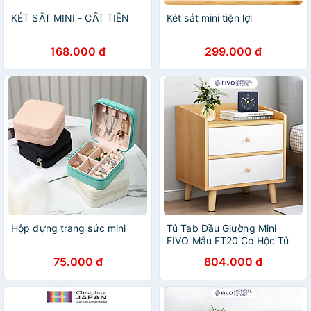
KÉT SẮT MINI - CẤT TIỀN
Két sắt mini tiện lợi
168.000 đ
299.000 đ
Hộp đựng trang sức mini
Tủ Tab Đầu Giường Mini
FIVO Mẫu FT20 Có Hộc Tủ
Tiện Lợi Phong Cách Đơn
75.000 đ
804.000 đ
Giản, Phù Hợp Cho Mọi Kiểu
Nhà, Sản Phẩm Nội Thất
Lắp Ráp Thông Minh