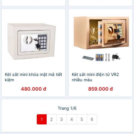
Két sắt mini khóa mật mã tiết
Két sắt mini điện tử VR2
kiệm
nhiều màu
480.000 đ
859.000 đ
Trang 1/6
1
2
3
4
5
6