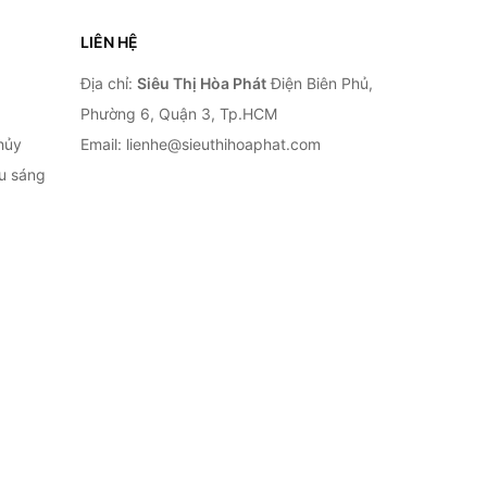
LIÊN HỆ
Địa chỉ:
Siêu Thị Hòa Phát
Điện Biên Phủ,
Phường 6, Quận 3, Tp.HCM
hủy
Email: lienhe@sieuthihoaphat.com
ếu sáng