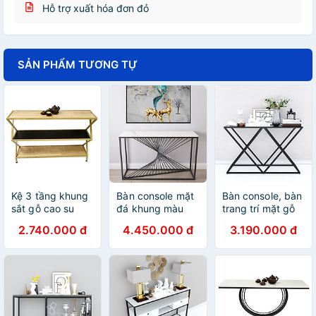
Hỗ trợ xuất hóa đơn đỏ
SẢN PHẨM TƯƠNG TỰ
Kệ 3 tầng khung
Bàn console mặt
Bàn console, bàn
sắt gỗ cao su
đá khung màu
trang trí mặt gỗ
Juno sofa
vàng đồng
đen khung sắt
2.740.000 đ
4.450.000 đ
3.190.000 đ
KS68124
CSTCT001120x30x85
Xconcept Juno
120x30x78 cm
cm nhiều màu lựa
sofa CSTCT007
nhiều màu lựa
chọn
120x30x76 cm
chọn