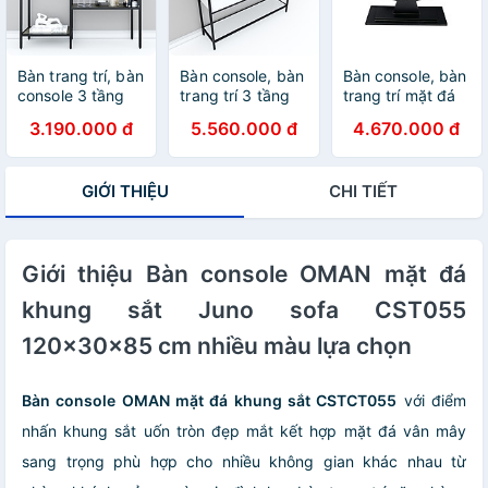
Bàn trang trí, bàn
Bàn console, bàn
Bàn console, bàn
console 3 tầng
trang trí 3 tầng
trang trí mặt đá
gỗ màu nâu lau
có ngăn kéo
khung sắt tròn
3.190.000 đ
5.560.000 đ
4.670.000 đ
độc đáo Juno
Juno sofa
Juno sofa
sofa CST012
CSTCT015
CSTCT020
120x30x80 cm
120x30x89 cm
120x30x85 cm
GIỚI THIỆU
CHI TIẾT
nhiều màu lựa
chọn
Giới thiệu Bàn console OMAN mặt đá
khung sắt Juno sofa CST055
120x30x85 cm nhiều màu lựa chọn
Bàn console OMAN mặt đá khung sắt CSTCT055
với điểm
nhấn khung sắt uốn tròn đẹp mắt kết hợp mặt đá vân mây
sang trọng phù hợp cho nhiều không gian khác nhau từ