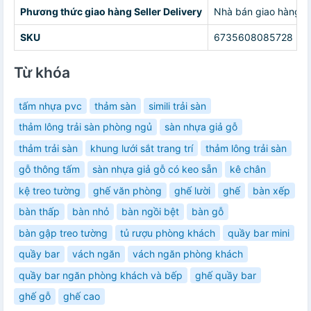
Phương thức giao hàng Seller Delivery
Nhà bán giao hàng c
SKU
6735608085728
Từ khóa
tấm nhựa pvc
thảm sàn
simili trải sàn
thảm lông trải sàn phòng ngủ
sàn nhựa giả gỗ
thảm trải sàn
khung lưới sắt trang trí
thảm lông trải sàn
gỗ thông tấm
sàn nhựa giả gỗ có keo sẵn
kê chân
kệ treo tường
ghế văn phòng
ghế lười
ghế
bàn xếp
bàn thấp
bàn nhỏ
bàn ngồi bệt
bàn gỗ
bàn gập treo tường
tủ rượu phòng khách
quầy bar mini
quầy bar
vách ngăn
vách ngăn phòng khách
quầy bar ngăn phòng khách và bếp
ghế quầy bar
ghế gỗ
ghế cao