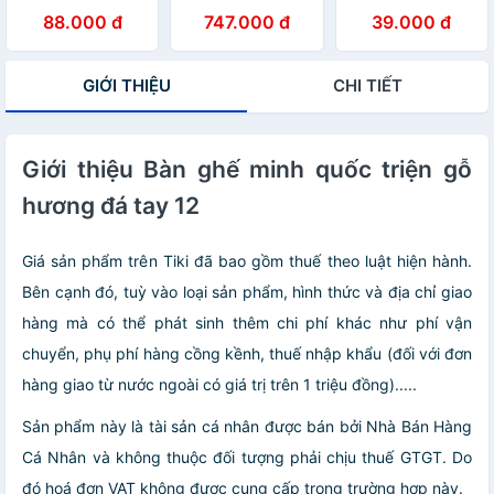
CỨNG CAO CẤP
Sneaker Box +
CỨNG TIẾT KIỆM
88.000 đ
747.000 đ
39.000 đ
-NẮP TRONG
tặng một hộp đi
DIỆN TÍCH
SUỐT TÍCH HỢP
kèm
NAM CHÂM HÍT-
GIỚI THIỆU
CHI TIẾT
MÀU ĐEN
Giới thiệu Bàn ghế minh quốc triện gỗ
hương đá tay 12
Giá sản phẩm trên Tiki đã bao gồm thuế theo luật hiện hành.
Bên cạnh đó, tuỳ vào loại sản phẩm, hình thức và địa chỉ giao
hàng mà có thể phát sinh thêm chi phí khác như phí vận
chuyển, phụ phí hàng cồng kềnh, thuế nhập khẩu (đối với đơn
hàng giao từ nước ngoài có giá trị trên 1 triệu đồng).....
Sản phẩm này là tài sản cá nhân được bán bởi Nhà Bán Hàng
Cá Nhân và không thuộc đối tượng phải chịu thuế GTGT. Do
đó hoá đơn VAT không được cung cấp trong trường hợp này.