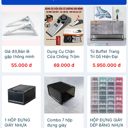
Giá đỡ,Bản lề
Dụng Cụ Chặn
Tủ Buffet Trang
gập thông minh
Cửa Chống Trộm
Trí Gỗ Hiện Đại
Có Chuông Cảnh
A2068
55.000 đ
69.000 đ
5.950.000 đ
Báo Lớn, Cảm
Biến Báo Động
Thông Minh Tiện
Lợi, 2 Chế Độ,
Tặng Kèm Pin 9V
1 HỘP ĐỰNG
Combo 7 hộp
HỘP ĐỰNG GIÀY
GIÀY NHỰA
đựng giày
DÉP BẰNG NHỰA