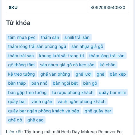
SKU
8092093940930
Từ khóa
tấm nhựa pvc
thảm sàn
simili trải sàn
thảm lông trải sàn phòng ngủ
sàn nhựa giả gỗ
thảm trải sàn
khung lưới sắt trang trí
thảm lông trải sàn
gỗ thông tấm
sàn nhựa giả gỗ có keo sẵn
kê chân
kệ treo tường
ghế văn phòng
ghế lười
ghế
bàn xếp
bàn thấp
bàn nhỏ
bàn ngồi bệt
bàn gỗ
bàn gập treo tường
tủ rượu phòng khách
quầy bar mini
quầy bar
vách ngăn
vách ngăn phòng khách
quầy bar ngăn phòng khách và bếp
ghế quầy bar
ghế gỗ
ghế cao
Liên kết:
Tẩy trang mắt môi Herb Day Makeup Remover For