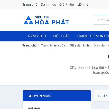
Trang chủ
Danh mục
Giới thiệu
Liên hệ
TRANG CHỦ
NỘI THẤT
TRANG TRÍ NHÀ C
Giấy dán k
Trang chủ
Trang trí nhà cửa
Giấy dán kính
Giấy dán kính họa tiết -
toàn quốc,
CHUYÊN MỤC
0
Sản 
Nội thất