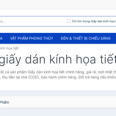
Chỉ tìm trong Giấy dán kính họa t
ỬA
VẬT PHẨM PHONG THỦY
ĐÈN & THIẾT BỊ CHIẾU SÁNG
ính họa tiết
giấy dán kính họa tiế
 Tất cả sản phẩm Giấy dán kính họa tiết chính hãng, giá rẻ, mới nhất
 thu tiền tại nhà (COD), bảo hành chính hãng. Đổi trả hàng nếu khôn
Phẩm