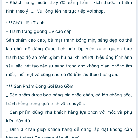
- Khách hàng muốn thay đổi sản phẩm , kích thước,in thêm
hình theo ý, …. Vui lòng liên hệ trực tiếp với shop.
***Chất Liệu Tranh
- Tranh tráng gương UV cao cấp
Sản phẩm cao cấp, bề mặt tranh bóng mịn, sáng đẹp có thể
lau chùi dễ dàng được tích hợp lớp viền xung quanh bức
tranh tạo độ an toàn ,giảm hư hại khi rơi rớt, hiệu ứng hình ảnh
sâu, sắc nét tạo nên sự sang trọng cho không gian, chống ẩm
mốc, mối mọt và cũng như có độ bền lâu theo thời gian.
*** Sản Phẩm Đóng Gói Bao Gồm:
_ Sản phẩm được bọc bằng bìa chắc chắn, có lớp chống sốc,
tránh hỏng trong quá trình vận chuyển.
_ Sản phẩm đúng như khách hàng lựa chọn với móc và phụ
kiện đầy đủ
_ Đinh 3 chân giúp khách hàng dễ dàng lắp đặt không cần
khoan tường( Có hướng dẫn đi kèm)