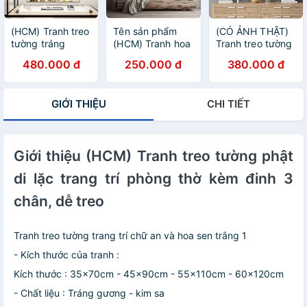
(HCM) Tranh treo
Tên sản phẩm
(CÓ ẢNH THẬT)
tường tráng
(HCM) Tranh hoa
Tranh treo tường
gương phật giáo
mẫu đơn 1, tranh
trang trí decor
480.000 đ
250.000 đ
380.000 đ
2 trang trí phòng
tráng gương hoa
phòng khách
thờ kèm đinh treo
mẫu đơn trang trí
phòng thờ hình
chuyên dụng
phòng
phật bình yên
GIỚI THIỆU
CHI TIẾT
khách,phòng ngủ
kèm đinh treo
Giới thiệu (HCM) Tranh treo tường phật
di lặc trang trí phòng thờ kèm đinh 3
chân, dễ treo
Tranh treo tường trang trí chữ an và hoa sen trắng 1
- Kích thước của tranh :
Kích thước : 35x70cm - 45x90cm - 55x110cm - 60x120cm
- Chất liệu : Tráng gương - kim sa