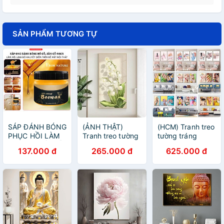
SẢN PHẨM TƯƠNG TỰ
SÁP ĐÁNH BÓNG
(ẢNH THẬT)
(HCM) Tranh treo
PHỤC HỒI LÀM
Tranh treo tường
tường tráng
MỚI CÁC ĐỒ GỖ
hoa linh lan trắng
gương trang trí
137.000 đ
265.000 đ
625.000 đ
HÀNG CHUẨN
bo viền vàng
tiệm nail kèm
kèm đinh treo
đinh treo dễ treo
không cần khaon
tường