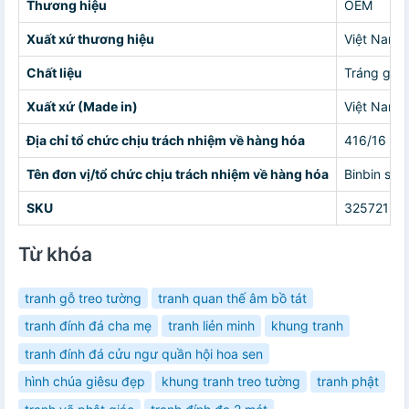
Thương hiệu
OEM
Xuất xứ thương hiệu
Việt Nam
Chất liệu
Tráng gươn
Xuất xứ (Made in)
Việt Nam
Địa chỉ tổ chức chịu trách nhiệm về hàng hóa
416/16 Th
Tên đơn vị/tổ chức chịu trách nhiệm về hàng hóa
Binbin sho
SKU
32572151
Từ khóa
tranh gỗ treo tường
tranh quan thế âm bồ tát
tranh đính đá cha mẹ
tranh liẻn minh
khung tranh
tranh đính đá cửu ngư quần hội hoa sen
hình chúa giêsu đẹp
khung tranh treo tường
tranh phật