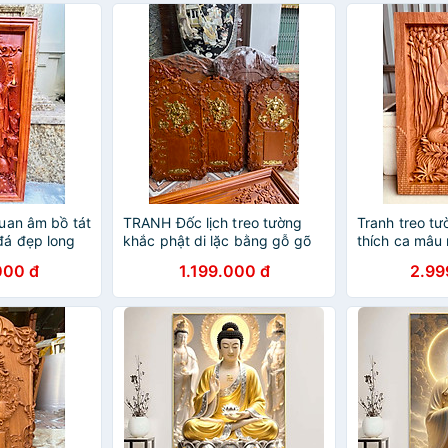
uan âm bồ tát
TRANH Đốc lịch treo tường
Tranh treo t
đá đẹp long
khắc phật di lặc bằng gỗ gõ
thích ca mâu 
4cm
đỏ kt 31×56×4cm
hương đá kt
000 đ
1.199.000 đ
2.99