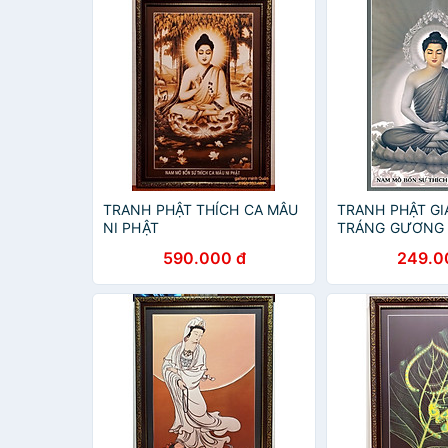
TRANH PHẬT THÍCH CA MÂU
TRANH PHẬT GI
NI PHẬT
TRÁNG GƯƠNG 
TREO TƯỜNG P
590.000 đ
249.0
CA(TẶNG KÈM Đ