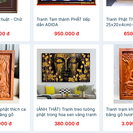
thuật - Chữ
Tranh Tam thánh PHẬT tiếp
Tranh Phật Th
dẫn ADIDA
25x20x4cm)-
để bàn
00 đ
950.000 đ
650
phật thích ca
(ẢNH THẬT) Tranh treo tường
Tranh trạm kh
bằng gỗ
phật trong hoa sen vàng tranh
bằng gỗ hươn
ối kt
trang trí phòng thờ nơi tôn
46×67×4cm
000 đ
380.000 đ
3.09
nghiêm