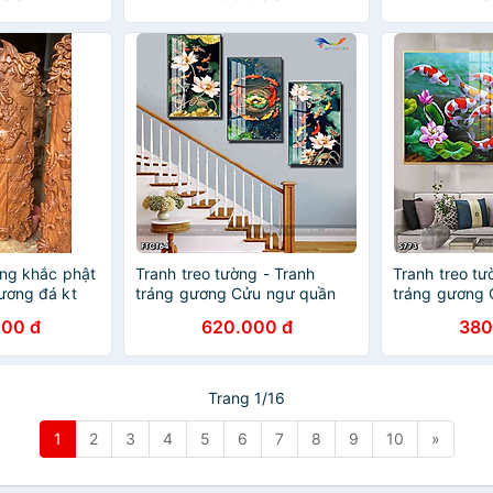
RỒNG PHON
KÈM ĐINH 3 
ờng khắc phật
Tranh treo tường - Tranh
Tranh treo tư
hương đá kt
tráng gương Cửu ngư quần
tráng gương
hội
hội
000 đ
620.000 đ
380
Trang 1/16
1
2
3
4
5
6
7
8
9
10
»