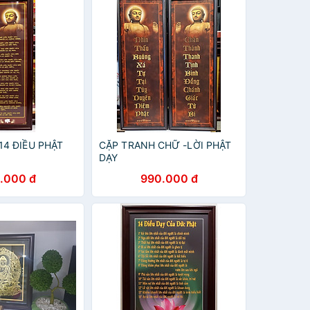
14 ĐIỀU PHẬT
CẶP TRANH CHỮ -LỜI PHẬT
DẠY
.000 đ
990.000 đ