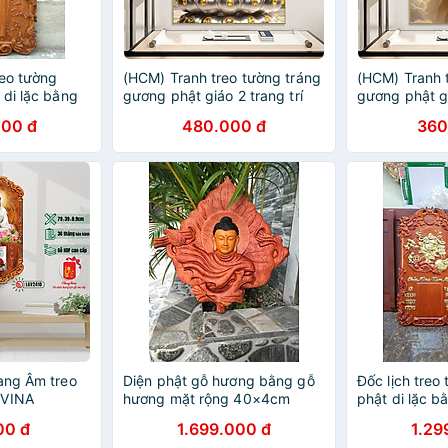
reo tường
(HCM) Tranh treo tường tráng
(HCM) Tranh 
 di lặc bằng
gương phật giáo 2 trang trí
gương phật gi
×56×4cm
phòng thờ kèm đinh treo
phòng thờ kè
000 đ
480.000 đ
360
chuyên dụng
chuyên dụng
ang Âm treo
Diện phật gỗ hương bằng gỗ
Đốc lịch treo
IVINA
hương mặt rộng 40×4cm
phật di lặc 
00 đ
1.699.000 đ
1.29