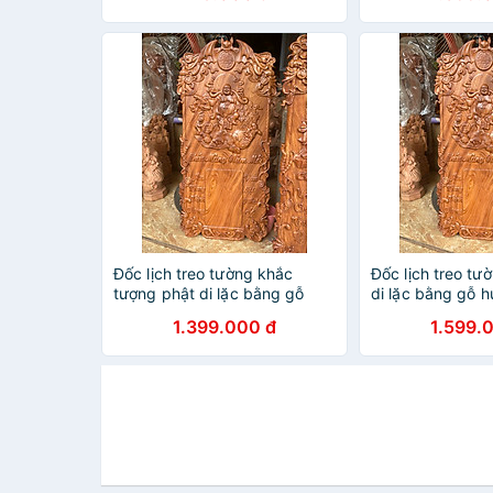
Đốc lịch treo tường khắc
Đốc lịch treo tư
tượng phật di lặc bằng gỗ
di lặc bằng gỗ 
hương đá kt 37×77×3cm
80×40×3cm gỗ
1.399.000 đ
1.599.