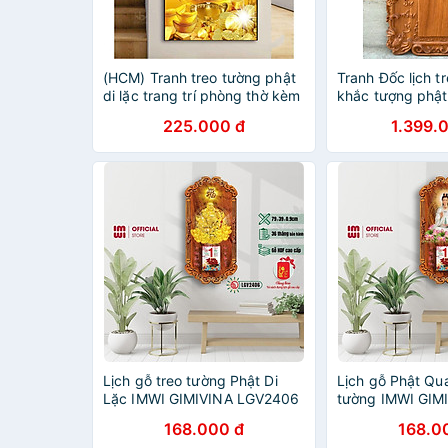
(HCM) Tranh treo tường phật
Tranh Đốc lịch t
di lặc trang trí phòng thờ kèm
khắc tượng phật
đinh 3 chân, dễ treo
gỗ gõ đỏ kt 31
225.000 đ
1.399.
Lịch gỗ treo tường Phật Di
Lịch gỗ Phật Qu
Lặc IMWI GIMIVINA LGV2406
tường IMWI GIM
LGV2410
168.000 đ
168.0