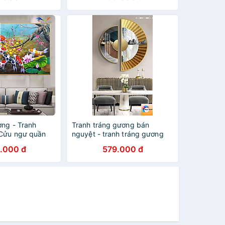
G THUỶ(TẶNG
CHÂN)
ờng - Tranh
Tranh tráng gương bán
 Cửu ngư quần
nguyệt - tranh tráng gương
treo phòng khách, tranh pha
.000 đ
579.000 đ
lê phủ gương cỡ đại