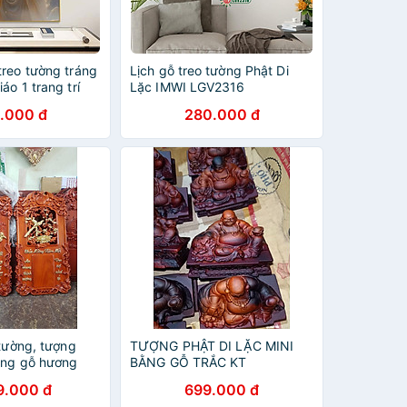
treo tường tráng
Lịch gỗ treo tường Phật Di
áo 1 trang trí
Lặc IMWI LGV2316
m đinh treo
.000 đ
280.000 đ
 tường, tượng
TƯỢNG PHẬT DI LẶC MINI
bằng gỗ hương
BẰNG GỖ TRẮC KT
15×8×9CM
9.000 đ
699.000 đ