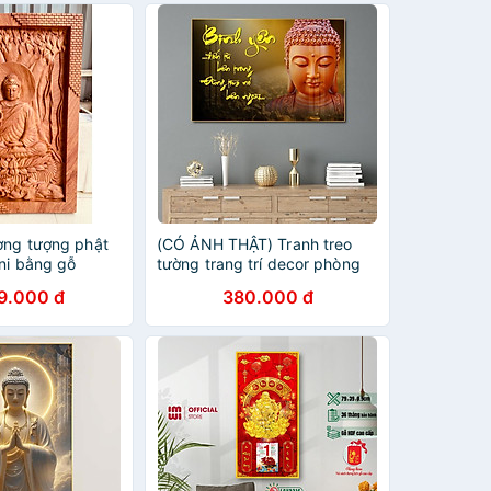
ường tượng phật
(CÓ ẢNH THẬT) Tranh treo
ni bằng gỗ
tường trang trí decor phòng
 67×46×4.5cm
khách phòng thờ hình phật
9.000 đ
380.000 đ
bình yên