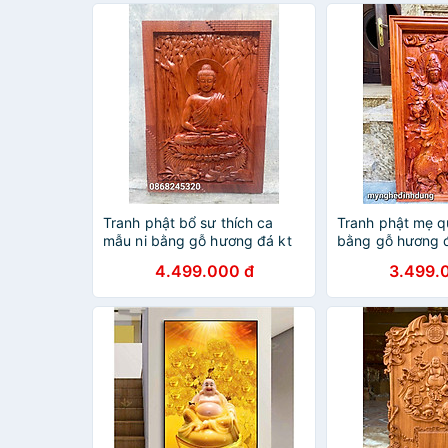
Tranh phật bổ sư thích ca
Tranh phật mẹ q
mẫu ni bằng gỗ hương đá kt
bằng gỗ hương 
57×81×5cm
lanh kt 39x84x
4.499.000 đ
3.499.