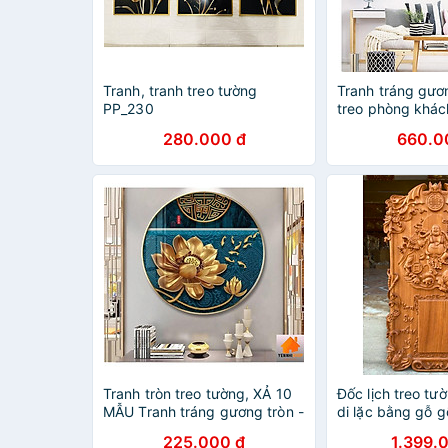
Tranh, tranh treo tường
Tranh tráng gươ
PP_230
treo phòng khác
hông
280.000 đ
660.0
Tranh tròn treo tường, ️XẢ 10
Đốc lịch treo tư
MẪU Tranh tráng gương tròn -
di lặc bằng gỗ g
tranh tròn tráng gương, tranh
40×70×4cm
225.000 đ
1.399.
tròn trang trí phòng