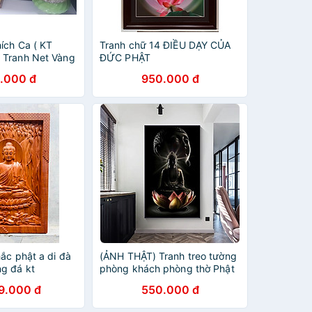
ích Ca ( KT
Tranh chữ 14 ĐIỀU DẠY CỦA
 Tranh Net Vàng
ĐỨC PHẬT
.000 đ
950.000 đ
ắc phật a di đà
(ẢNH THẬT) Tranh treo tường
g đá kt
phòng khách phòng thờ Phật
và hoa sen kèm đinh
9.000 đ
550.000 đ