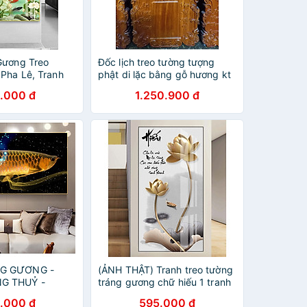
Gương Treo
Đốc lịch treo tường tượng
 Pha Lê, Tranh
phật di lặc bằng gỗ hương kt
ẹp
70×40×3cm
.000 đ
1.250.900 đ
G GƯƠNG -
(ẢNH THẬT) Tranh treo tường
G THUỶ -
tráng gương chữ hiếu 1 tranh
 PHÒNG KHÁCH
phòng khách tranh cha mẹ
.000 đ
595.000 đ
ÁNG GƯƠNG CÁ