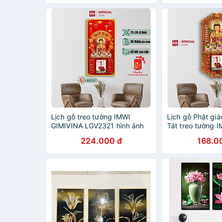
Lịch gỗ treo tường IMWI
Lịch gỗ Phật gi
GIMIVINA LGV2321 hình ảnh
Tát treo tường 
Phật Quan Âm
LGV2411
224.000 đ
168.0