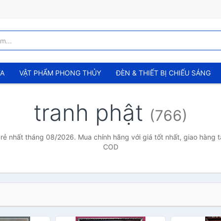
ỬA
VẬT PHẨM PHONG THỦY
ĐÈN & THIẾT BỊ CHIẾU SÁNG
tranh phật
(766)
 rẻ nhất tháng 08/2026. Mua chính hãng với giá tốt nhất, giao hàng t
COD