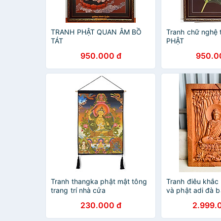
TRANH PHẬT QUAN ÂM BỒ
Tranh chữ nghệ 
TÁT
PHẬT
950.000 đ
950.0
Tranh thangka phật mật tông
Tranh điêu khắc 
trang trí nhà cửa
và phật adi đà 
hương đá liền kh
230.000 đ
2.999.
46×67×4cm