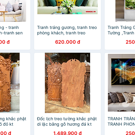
ng - tranh
Tranh tráng gương, tranh treo
Tranh Tráng 
h-tranh sen
phòng khách, tranh treo
Tường ,Tranh
phòng ngủ, tranh treo bếp
Đơn Tuyệt Đ
00 đ
620.000 đ
250
hươu cao cấp
ờng khắc phật
Đốc lịch treo tường khắc phật
TRANH TRÁN
õ đỏ kt
di lặc bằng gỗ hương đá kt
TRANH PHON
80×40×3cm
TRANH TREO
000 đ
1.489.900 đ
250
- TRANH TR