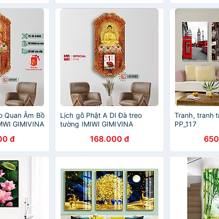
áo Quan Âm Bồ
Lịch gỗ Phật A DI Đà treo
Tranh, tranh 
IMWI GIMIVINA
tường IMIWI GIMIVINA
PP_117
LGV2405 - Mẫu mới
00 đ
168.000 đ
650