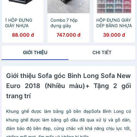
1 HỘP ĐỰNG
Combo 7 hộp
HỘP ĐỰNG GIÀY
GIÀY NHỰA
đựng giày
DÉP BẰNG NHỰA
CỨNG CAO CẤP
Sneaker Box +
CỨNG TIẾT KIỆM
88.000 đ
747.000 đ
39.000 đ
-NẮP TRONG
tặng một hộp đi
DIỆN TÍCH
SUỐT TÍCH HỢP
kèm
NAM CHÂM HÍT-
GIỚI THIỆU
CHI TIẾT
MÀU ĐEN
Giới thiệu Sofa góc Bình Long Sofa New
Euro 2018 (Nhiều màu)+ Tặng 2 gối
trang trí
Khung ghế được làm bằng gỗ bền đẹpSofa Bình Long có
khung ghế được làm bằng gỗ dầu đã qua xử lý và gỗ dán,
đảm bảo độ bền đẹp, cứng chắc với khả năng chịu lực tốt,
chống mối mọt, ẩm mốc và không bị biến