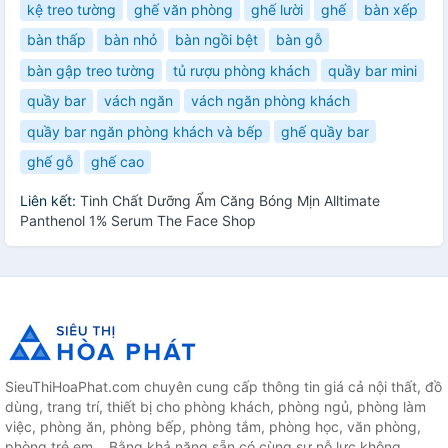
kệ treo tường
ghế văn phòng
ghế lười
ghế
bàn xếp
bàn thấp
bàn nhỏ
bàn ngồi bệt
bàn gỗ
bàn gập treo tường
tủ rượu phòng khách
quầy bar mini
quầy bar
vách ngăn
vách ngăn phòng khách
quầy bar ngăn phòng khách và bếp
ghế quầy bar
ghế gỗ
ghế cao
Liên kết:
Tinh Chất Dưỡng Ẩm Căng Bóng Mịn Alltimate
Panthenol 1% Serum The Face Shop
SieuThiHoaPhat.com chuyên cung cấp thông tin giá cả nội thất, đồ
dùng, trang trí, thiết bị cho phòng khách, phòng ngủ, phòng làm
việc, phòng ăn, phòng bếp, phòng tắm, phòng học, văn phòng,
phòng trẻ em... Bằng khả năng sẵn có cùng sự nỗ lực không