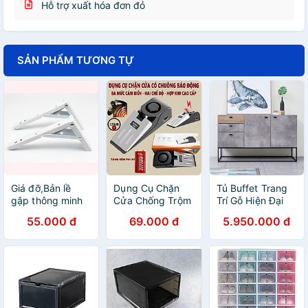
Hỗ trợ xuất hóa đơn đỏ
SẢN PHẨM TƯƠNG TỰ
Giá đỡ,Bản lề
Dụng Cụ Chặn
Tủ Buffet Trang
gập thông minh
Cửa Chống Trộm
Trí Gỗ Hiện Đại
Có Chuông Cảnh
A2068
55.000 đ
69.000 đ
5.950.000 đ
Báo Lớn, Cảm
Biến Báo Động
Thông Minh Tiện
Lợi, 2 Chế Độ,
Tặng Kèm Pin 9V