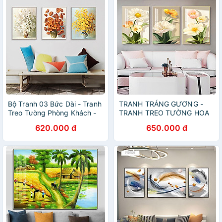
Tặng kèm đinh 3 chân
Bộ Tranh 03 Bức Dài - Tranh
TRANH TRÁNG GƯƠNG -
Treo Tường Phòng Khách -
TRANH TREO TƯỜNG HOA
PK018
POPPY - TRANH TREO
620.000 đ
650.000 đ
PHÒNG KHÁCH SANG
TRỌNG(TẶNG KÈM ĐINH 3
CHÂN)