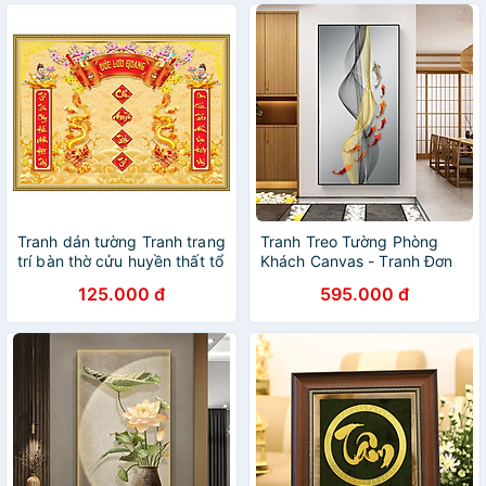
KÈM ĐINH 3 CHÂN)
Tranh dán tường Tranh trang
Tranh Treo Tường Phòng
trí bàn thờ cửu huyền thất tổ
Khách Canvas - Tranh Đơn
UD0958K
Cửu Ngư Quần Hội Đẹp
125.000 đ
595.000 đ