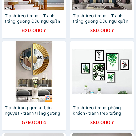
Tranh treo tường - Tranh
Tranh treo tường - Tranh
tráng gương Cửu ngư quần
tráng gương Cửu ngư quần
hội
hội
620.000 đ
380.000 đ
Tranh tráng gương bán
Tranh treo tường phòng
nguyệt - tranh tráng gương
khách- tranh treo tường
treo phòng khách, tranh pha
phòng làm việc -tranh treo
579.000 đ
380.000 đ
lê phủ gương cỡ đại
tường phòng họp - tranh
treo tường khách sạn - bộ 6
tranh treo tường lá tropical-