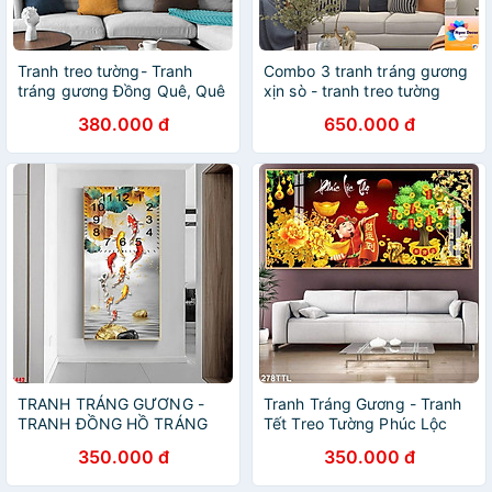
Tranh treo tường- Tranh
Combo 3 tranh tráng gương
tráng gương Đồng Quê, Quê
xịn sò - tranh treo tường
Hương, Làng Quê
phòng khách
380.000 đ
650.000 đ
TRANH TRÁNG GƯƠNG -
Tranh Tráng Gương - Tranh
TRANH ĐỒNG HỒ TRÁNG
Tết Treo Tường Phúc Lộc
GƯƠNG -TRANH TREO
Thọ (Bộ 1 tấm)
350.000 đ
350.000 đ
PHÒNG KHÁCH - NHÀ
HÀNG - KHÁCH SẠN(TẶNG