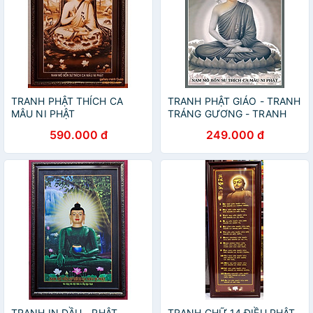
TRANH PHẬT THÍCH CA
TRANH PHẬT GIÁO - TRANH
MÂU NI PHẬT
TRÁNG GƯƠNG - TRANH
TREO TƯỜNG PHẬT THÍCH
590.000 đ
249.000 đ
CA(TẶNG KÈM ĐINH 3
CHÂN)
TRANH IN DẦU - PHẬT
TRANH CHỮ 14 ĐIỀU PHẬT