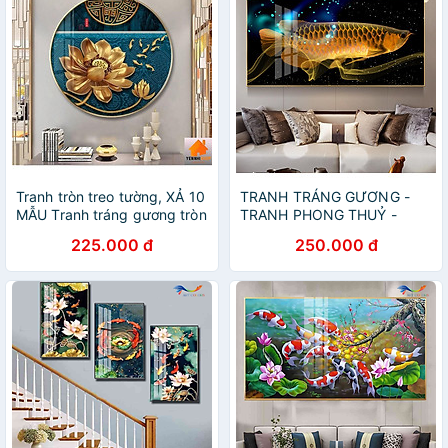
Tranh tròn treo tường, ️XẢ 10
TRANH TRÁNG GƯƠNG -
MẪU Tranh tráng gương tròn
TRANH PHONG THUỶ -
- tranh tròn tráng gương,
TRANH TREO PHÒNG
225.000 đ
250.000 đ
tranh tròn trang trí phòng
KHÁCH - TRANH TRÁNG
GƯƠNG CÁ RỒNG PHONG
THUỶ(TẶNG KÈM ĐINH 3
CHÂN)