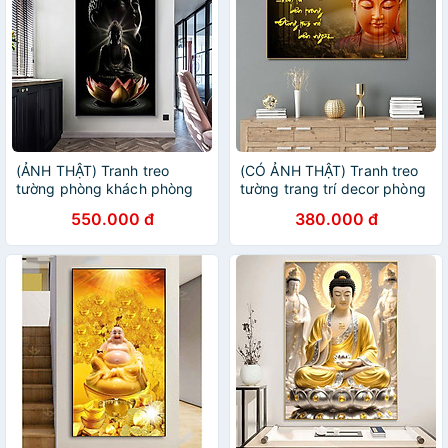
(ẢNH THẬT) Tranh treo
(CÓ ẢNH THẬT) Tranh treo
tường phòng khách phòng
tường trang trí decor phòng
thờ Phật và hoa sen kèm
khách phòng thờ hình phật
550.000 đ
380.000 đ
đinh
bình yên