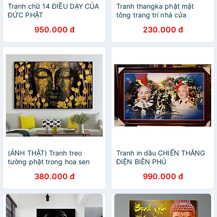
Tranh chữ 14 ĐIỀU DẠY CỦA
Tranh thangka phật mật
ĐỨC PHẬT
tông trang trí nhà cửa
950.000 đ
230.000 đ
(ẢNH THẬT) Tranh treo
Tranh in dầu CHIẾN THẮNG
tường phật trong hoa sen
ĐIỆN BIÊN PHỦ
vàng tranh trang trí phòng
380.000 đ
990.000 đ
thờ nơi tôn nghiêm