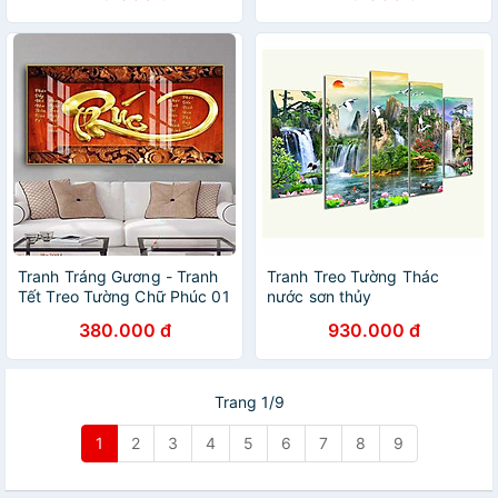
Tranh Tráng Gương - Tranh
Tranh Treo Tường Thác
Tết Treo Tường Chữ Phúc 01
nước sơn thủy
(Bộ 1 tấm)
CAPTURE157- Tranh treo
380.000 đ
930.000 đ
phòng khách đẹp
Trang 1/9
1
2
3
4
5
6
7
8
9