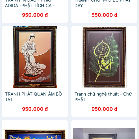
ADIDA -PHẬT TÍCH CA -
DẠY
PHẬT DƯỢC SƯ -PHẬT BỒ
950.000 đ
550.000 đ
TÁT (Khổ 70*100CM)
TRANH PHẬT QUAN ÂM BỒ
Tranh chữ nghệ thuật - Chữ
TÁT
PHẬT
950.000 đ
950.000 đ