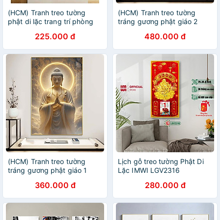
(HCM) Tranh treo tường
(HCM) Tranh treo tường
phật di lặc trang trí phòng
tráng gương phật giáo 2
thờ kèm đinh 3 chân, dễ treo
trang trí phòng thờ kèm đinh
225.000 đ
480.000 đ
treo chuyên dụng
(HCM) Tranh treo tường
Lịch gỗ treo tường Phật Di
tráng gương phật giáo 1
Lặc IMWI LGV2316
trang trí phòng thờ kèm đinh
360.000 đ
280.000 đ
treo chuyên dụng