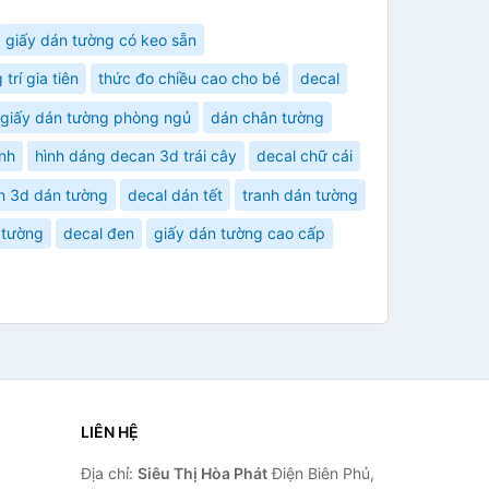
giấy dán tường có keo sẵn
 trí gia tiên
thức đo chiều cao cho bé
decal
giấy dán tường phòng ngủ
dán chân tường
inh
hình dáng decan 3d trái cây
decal chữ cái
h 3d dán tường
decal dán tết
tranh dán tường
 tường
decal đen
giấy dán tường cao cấp
LIÊN HỆ
Địa chỉ:
Siêu Thị Hòa Phát
Điện Biên Phủ,