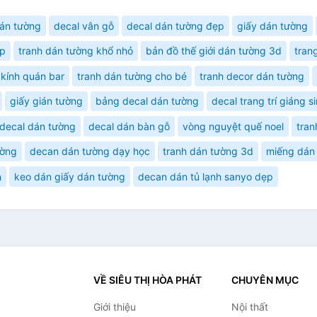
án tường
decal vân gỗ
decal dán tường đẹp
giấy dán tường
ẹp
tranh dán tường khổ nhỏ
bản đồ thế giới dán tường 3d
trang
í kính quán bar
tranh dán tường cho bé
tranh decor dán tường
giấy gián tường
bảng decal dán tường
decal trang trí giáng s
decal dán tường
decal dán bàn gỗ
vòng nguyệt quế noel
tran
ường
decan dán tường dạy học
tranh dán tường 3d
miếng dán
n
keo dán giấy dán tường
decan dán tủ lạnh sanyo dẹp
VỀ SIÊU THỊ HÒA PHÁT
CHUYÊN MỤC
Giới thiệu
Nội thất