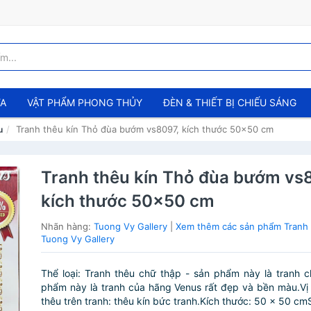
ỬA
VẬT PHẨM PHONG THỦY
ĐÈN & THIẾT BỊ CHIẾU SÁNG
Tranh thêu kín Thỏ đùa bướm vs8097, kích thước 50x50 cm
u
Tranh thêu kín Thỏ đùa bướm vs
kích thước 50x50 cm
Nhãn hàng:
Tuong Vy Gallery
|
Xem thêm các sản phẩm Tranh 
Tuong Vy Gallery
Thể loại: Tranh thêu chữ thập - sản phẩm này là tranh 
phẩm này là tranh của hãng Venus rất đẹp và bền màu.Vị 
thêu trên tranh: thêu kín bức tranh.Kích thước: 50 x 50 cmS