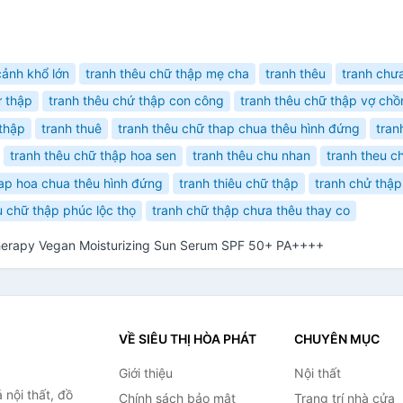
cảnh khổ lớn
tranh thêu chữ thập mẹ cha
tranh thêu
tranh chư
ữ thập
tranh thêu chứ thập con công
tranh thêu chữ thập vợ ch
 thập
tranh thuê
tranh thêu chữ thap chua thêu hình đứng
tran
tranh thêu chữ thập hoa sen
tranh thêu chu nhan
tranh theu ch
hap hoa chua thêu hình đứng
tranh thiêu chữ thập
tranh chử thập
u chữ thập phúc lộc thọ
tranh chữ thập chưa thêu thay co
herapy Vegan Moisturizing Sun Serum SPF 50+ PA++++
VỀ SIÊU THỊ HÒA PHÁT
CHUYÊN MỤC
Giới thiệu
Nội thất
nội thất, đồ
Chính sách bảo mật
Trang trí nhà cửa