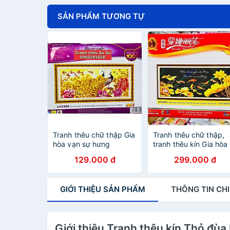
SẢN PHẨM TƯƠNG TỰ
Tranh thêu chữ thập Gia
Tranh thêu chữ thập,
hòa vạn sự hưng
tranh thêu kín Gia hòa
LV3200, kích thước 90
vạn sự hưng MN0090
129.000 đ
299.000 đ
x 43 cm
GIỚI THIỆU
SẢN PHẨM
THÔNG TIN
CHI
Giới thiệu Tranh thêu kín Thỏ đ