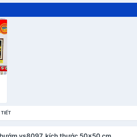
 TIẾT
ùa bướm vs8097, kích thước 50x50 cm